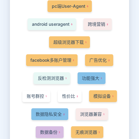
pc端User-Agent
5
android useragent
跨境营销
5
2
超级浏览器下载
1
facebook多账户管理
广告优化
1
2
反检测浏览器
功能强大
1
1
账号群控
性价比
模拟设备
1
2
1
数据隐私安全
浏览器兼容
2
1
数据备份
无痕浏览器
1
1