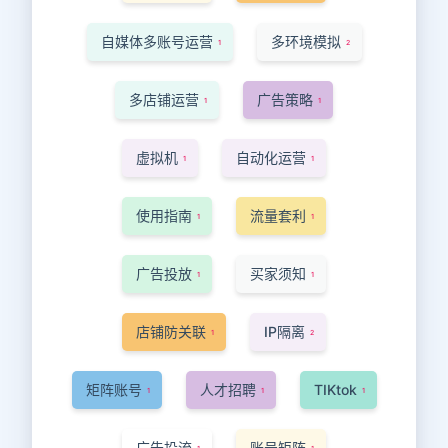
自媒体多账号运营
多环境模拟
1
2
多店铺运营
广告策略
1
1
虚拟机
自动化运营
1
1
使用指南
流量套利
1
1
广告投放
买家须知
1
1
店铺防关联
IP隔离
1
2
矩阵账号
人才招聘
TIKtok
1
1
1
广告投流
账号矩阵