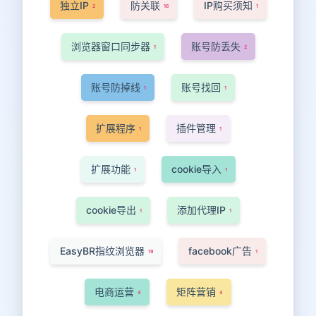
独立IP
防关联
IP购买须知
2
16
1
浏览器窗口同步器
账号防丢失
1
2
账号防掉线
账号找回
1
1
扩展程序
插件管理
1
1
扩展功能
cookie导入
1
1
cookie导出
添加代理IP
1
1
EasyBR指纹浏览器
facebook广告
19
1
电商运营
矩阵营销
4
4