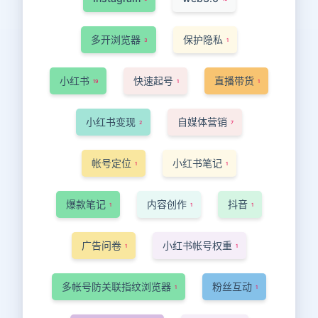
多开浏览器
保护隐私
3
1
小红书
快速起号
直播带货
19
1
1
小红书变现
自媒体营销
2
7
帐号定位
小红书笔记
1
1
爆款笔记
内容创作
抖音
1
1
1
广告问卷
小红书帐号权重
1
1
多帐号防关联指纹浏览器
粉丝互动
1
1