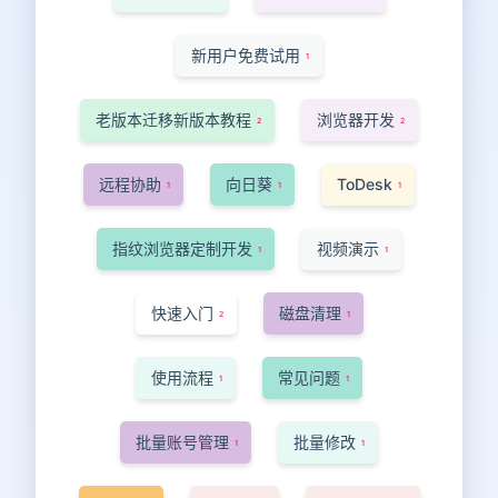
新用户免费试用
1
老版本迁移新版本教程
浏览器开发
2
2
远程协助
向日葵
ToDesk
1
1
1
指纹浏览器定制开发
视频演示
1
1
快速入门
磁盘清理
2
1
使用流程
常见问题
1
1
批量账号管理
批量修改
1
1