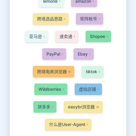
lemon8
amazon
1
1
跨境选品思路
矩阵帐号
1
1
亚马逊
速卖通
Shopee
1
1
1
PayPal
Ebay
1
1
跨境电商浏览器
tiktok
10
2
Wildberries
虚拟店铺
1
1
拼多多
easybr浏览器
1
20
什么是User-Agent
1