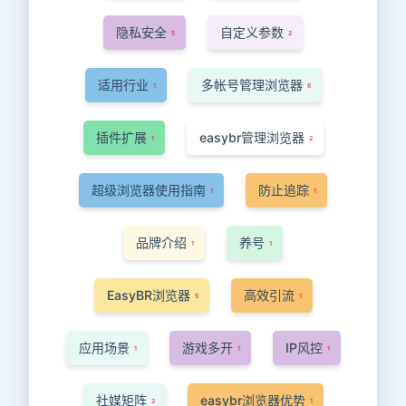
隐私安全
自定义参数
5
2
适用行业
多帐号管理浏览器
1
6
插件扩展
easybr管理浏览器
1
2
超级浏览器使用指南
防止追踪
1
1
品牌介绍
养号
1
1
EasyBR浏览器
高效引流
5
1
应用场景
游戏多开
IP风控
1
1
1
社媒矩阵
easybr浏览器优势
2
1