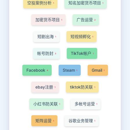
空投案例分析
知名加密货币项目
1
1
加密货币项目
广告运营
1
2
短剧出海
短视频孵化
1
1
帐号防封
TikTok帐户
3
1
Facebook
Steam
Gmail
4
1
1
ebay注册
tiktok防关联
1
1
小红书防关联
多帐号运营
1
1
矩阵运营
谷歌业务管理
1
1