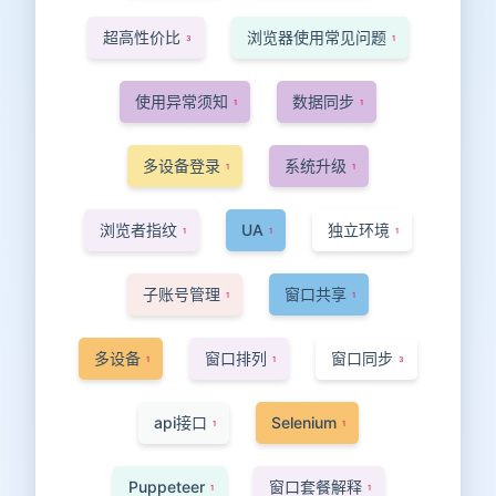
超高性价比
浏览器使用常见问题
3
1
使用异常须知
数据同步
1
1
多设备登录
系统升级
1
1
浏览者指纹
UA
独立环境
1
1
1
子账号管理
窗口共享
1
1
多设备
窗口排列
窗口同步
1
1
3
api接口
Selenium
1
1
Puppeteer
窗口套餐解释
1
1