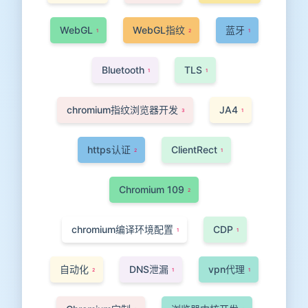
WebGL
WebGL指纹
蓝牙
1
2
1
Bluetooth
TLS
1
1
chromium指纹浏览器开发
JA4
3
1
https认证
ClientRect
2
1
Chromium 109
2
chromium编译环境配置
CDP
1
1
自动化
DNS泄漏
vpn代理
2
1
1