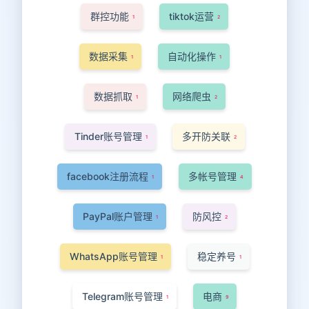
群控功能
tiktok运营
1
2
数据采集
自动化操作
1
1
数据抓取
网络爬虫
1
2
Tinder账号管理
多开防关联
1
2
facebook注册流程
多帐号管理
1
4
PayPal账户管理
防风控
1
2
WhatsApp账号管理
稳定养号
1
1
Telegram账号管理
电商
1
9