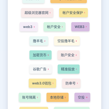
超级浏览器官网
帐户安全保护
1
1
web3
帐户安全
WEB3
3
1
7
撸羊毛
空投撸羊毛
2
4
加密货币
账户安全
5
2
谷歌广告
精准投放
3
1
web3.0钱包
防串号
1
1
账号隔离
本地存储
空投
1
2
11