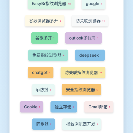
EasyBr指纹浏览器
google
155
2
谷歌浏览器多开
防关联浏览器
2
41
谷歌多开
outlook多帐号
1
1
免费指纹浏览器
deepseek
4
1
chatgpt
防关联指纹浏览器
1
29
ip防封
安全指纹浏览器
3
5
Cookie
独立存储
Gmail邮箱
1
1
1
同步器
指纹浏览器开发
2
1