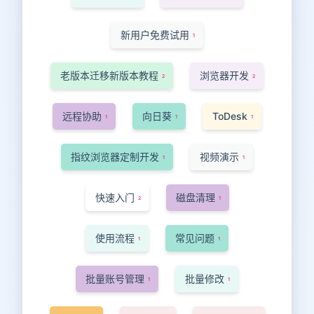
新用户免费试用
1
老版本迁移新版本教程
浏览器开发
2
2
远程协助
向日葵
ToDesk
1
1
1
指纹浏览器定制开发
视频演示
1
1
快速入门
磁盘清理
2
1
使用流程
常见问题
1
1
批量账号管理
批量修改
1
1