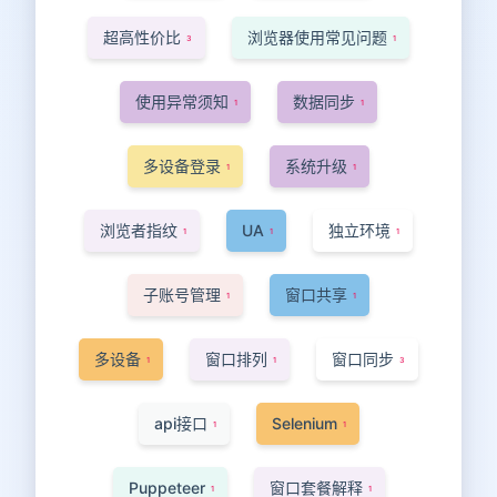
超高性价比
浏览器使用常见问题
3
1
使用异常须知
数据同步
1
1
多设备登录
系统升级
1
1
浏览者指纹
UA
独立环境
1
1
1
子账号管理
窗口共享
1
1
多设备
窗口排列
窗口同步
1
1
3
api接口
Selenium
1
1
Puppeteer
窗口套餐解释
1
1