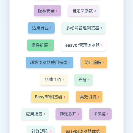
隐私安全
自定义参数
5
2
适用行业
多帐号管理浏览器
1
6
插件扩展
easybr管理浏览器
1
2
超级浏览器使用指南
防止追踪
1
1
品牌介绍
养号
1
1
EasyBR浏览器
高效引流
5
1
应用场景
游戏多开
IP风控
1
1
1
社媒矩阵
easybr浏览器优势
2
1