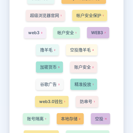
超级浏览器官网
帐户安全保护
1
1
web3
帐户安全
WEB3
3
1
7
撸羊毛
空投撸羊毛
2
4
加密货币
账户安全
5
2
谷歌广告
精准投放
3
1
web3.0钱包
防串号
1
1
账号隔离
本地存储
空投
1
2
11