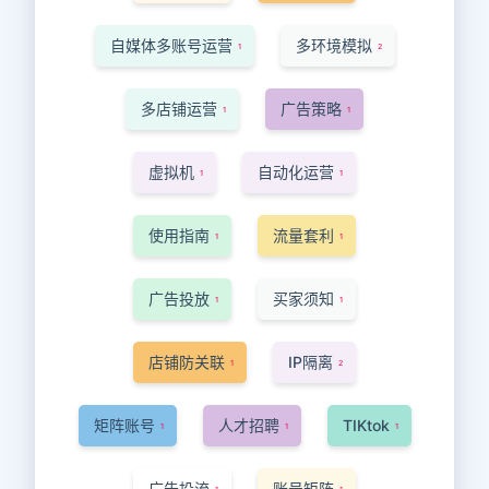
自媒体多账号运营
多环境模拟
1
2
多店铺运营
广告策略
1
1
虚拟机
自动化运营
1
1
使用指南
流量套利
1
1
广告投放
买家须知
1
1
店铺防关联
IP隔离
1
2
矩阵账号
人才招聘
TIKtok
1
1
1
广告投流
账号矩阵