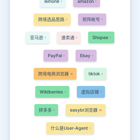
lemon8
amazon
1
1
跨境选品思路
矩阵帐号
1
1
亚马逊
速卖通
Shopee
1
1
1
PayPal
Ebay
1
1
跨境电商浏览器
tiktok
10
2
Wildberries
虚拟店铺
1
1
拼多多
easybr浏览器
1
20
什么是User-Agent
1