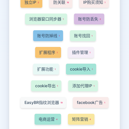
独立IP
防关联
IP购买须知
2
16
1
浏览器窗口同步器
账号防丢失
1
2
账号防掉线
账号找回
1
1
扩展程序
插件管理
1
1
扩展功能
cookie导入
1
1
cookie导出
添加代理IP
1
1
EasyBR指纹浏览器
facebook广告
19
1
电商运营
矩阵营销
4
4