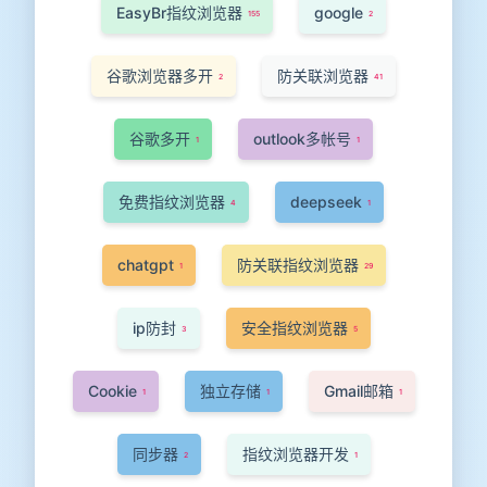
EasyBr指纹浏览器
google
155
2
谷歌浏览器多开
防关联浏览器
2
41
谷歌多开
outlook多帐号
1
1
免费指纹浏览器
deepseek
4
1
chatgpt
防关联指纹浏览器
1
29
ip防封
安全指纹浏览器
3
5
Cookie
独立存储
Gmail邮箱
1
1
1
同步器
指纹浏览器开发
2
1