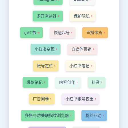
多开浏览器
保护隐私
3
1
小红书
快速起号
直播带货
19
1
1
小红书变现
自媒体营销
2
7
帐号定位
小红书笔记
1
1
爆款笔记
内容创作
抖音
1
1
1
广告问卷
小红书帐号权重
1
1
多帐号防关联指纹浏览器
粉丝互动
1
1