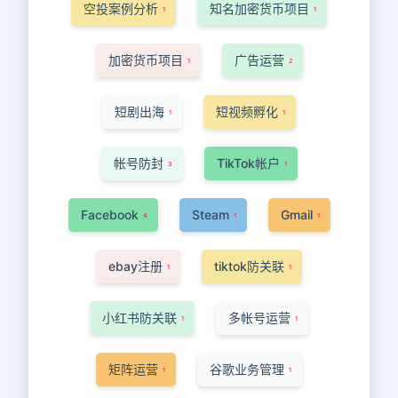
空投案例分析
知名加密货币项目
1
1
加密货币项目
广告运营
1
2
短剧出海
短视频孵化
1
1
帐号防封
TikTok帐户
3
1
Facebook
Steam
Gmail
4
1
1
ebay注册
tiktok防关联
1
1
小红书防关联
多帐号运营
1
1
矩阵运营
谷歌业务管理
1
1