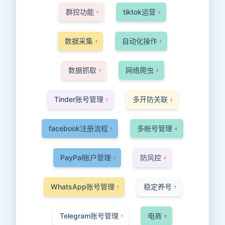
群控功能
tiktok运营
1
2
数据采集
自动化操作
1
1
数据抓取
网络爬虫
1
2
Tinder账号管理
多开防关联
1
2
facebook注册流程
多帐号管理
1
4
PayPal账户管理
防风控
1
2
WhatsApp账号管理
稳定养号
1
1
Telegram账号管理
电商
1
9