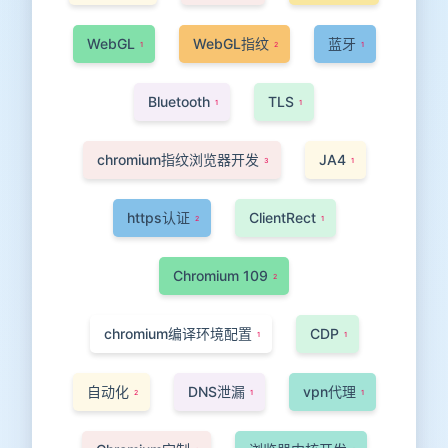
WebGL
WebGL指纹
蓝牙
1
2
1
Bluetooth
TLS
1
1
chromium指纹浏览器开发
JA4
3
1
https认证
ClientRect
2
1
Chromium 109
2
chromium编译环境配置
CDP
1
1
自动化
DNS泄漏
vpn代理
2
1
1