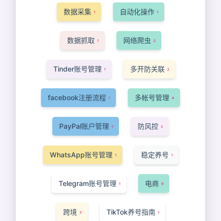
数据采集
自动化操作
1
1
数据抓取
网络爬虫
1
2
Tinder账号管理
多开防关联
1
2
facebook注册流程
多帐号管理
1
4
PayPal账户管理
防风控
1
2
WhatsApp账号管理
稳定养号
1
1
Telegram账号管理
电商
1
9
跨境
TikTok养号指南
3
1