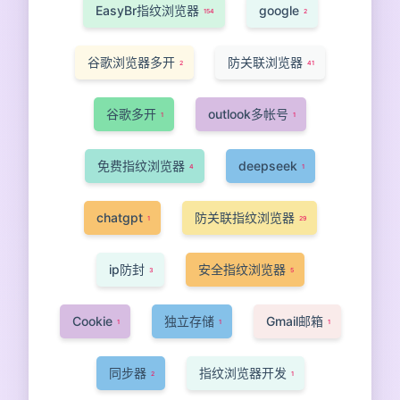
EasyBr指纹浏览器
google
154
2
谷歌浏览器多开
防关联浏览器
2
41
谷歌多开
outlook多帐号
1
1
免费指纹浏览器
deepseek
4
1
chatgpt
防关联指纹浏览器
1
29
ip防封
安全指纹浏览器
3
5
Cookie
独立存储
Gmail邮箱
1
1
1
同步器
指纹浏览器开发
2
1