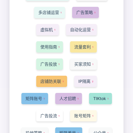
多店铺运营
广告策略
1
1
虚拟机
自动化运营
1
1
使用指南
流量套利
1
1
广告投放
买家须知
1
1
店铺防关联
IP隔离
1
2
矩阵账号
人才招聘
TIKtok
1
1
1
广告投流
账号矩阵
1
1
投放策略
矩阵养号
公众号