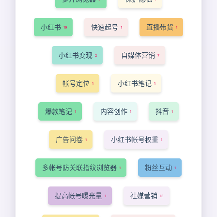
小红书
快速起号
直播带货
19
1
1
小红书变现
自媒体营销
2
7
帐号定位
小红书笔记
1
1
爆款笔记
内容创作
抖音
1
1
1
广告问卷
小红书帐号权重
1
1
多帐号防关联指纹浏览器
粉丝互动
1
1
提高帐号曝光量
社媒营销
1
13