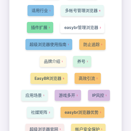
适用行业
多帐号管理浏览器
1
6
插件扩展
easybr管理浏览器
1
2
超级浏览器使用指南
防止追踪
1
1
品牌介绍
养号
1
1
EasyBR浏览器
高效引流
5
1
应用场景
游戏多开
IP风控
1
1
1
社媒矩阵
easybr浏览器优势
2
1
超级浏览器官网
帐户安全保护
1
1