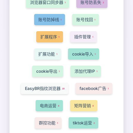
浏览器窗口同步器
账号防丢失
1
2
账号防掉线
账号找回
1
1
扩展程序
插件管理
1
1
扩展功能
cookie导入
1
1
cookie导出
添加代理IP
1
1
EasyBR指纹浏览器
facebook广告
20
1
电商运营
矩阵营销
4
4
群控功能
tiktok运营
1
2