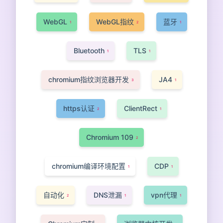
WebGL
WebGL指纹
蓝牙
1
2
1
Bluetooth
TLS
1
1
chromium指纹浏览器开发
JA4
3
1
https认证
ClientRect
2
1
Chromium 109
2
chromium编译环境配置
CDP
1
1
自动化
DNS泄漏
vpn代理
2
1
1