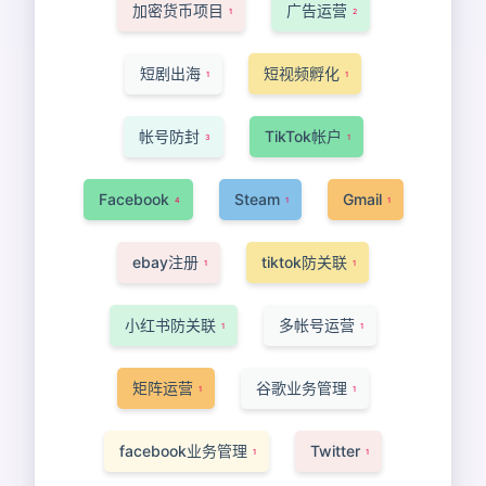
加密货币项目
广告运营
1
2
短剧出海
短视频孵化
1
1
帐号防封
TikTok帐户
3
1
Facebook
Steam
Gmail
4
1
1
ebay注册
tiktok防关联
1
1
小红书防关联
多帐号运营
1
1
矩阵运营
谷歌业务管理
1
1
facebook业务管理
Twitter
1
1