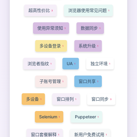
超高性价比
浏览器使用常见问题
3
1
使用异常须知
数据同步
1
1
多设备登录
系统升级
1
1
浏览者指纹
UA
独立环境
1
1
1
子账号管理
窗口共享
1
1
多设备
窗口排列
窗口同步
1
1
3
Selenium
Puppeteer
1
1
窗口套餐解释
新用户免费试用
1
1