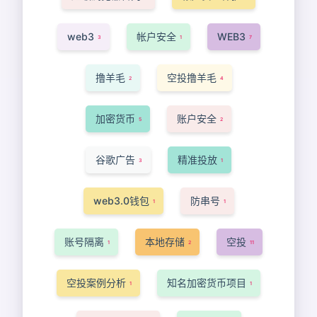
web3
帐户安全
WEB3
3
1
7
撸羊毛
空投撸羊毛
2
4
加密货币
账户安全
5
2
谷歌广告
精准投放
3
1
web3.0钱包
防串号
1
1
账号隔离
本地存储
空投
1
2
11
空投案例分析
知名加密货币项目
1
1