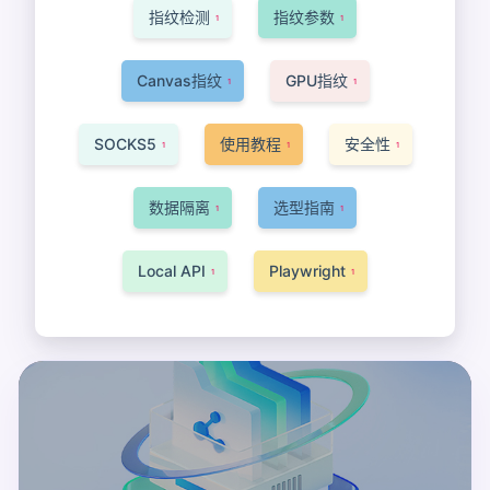
指纹检测
指纹参数
1
1
Canvas指纹
GPU指纹
1
1
SOCKS5
使用教程
安全性
1
1
1
数据隔离
选型指南
1
1
Local API
Playwright
1
1