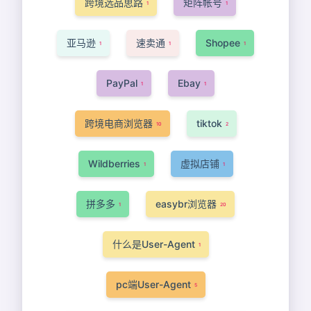
跨境选品思路
矩阵帐号
1
1
亚马逊
速卖通
Shopee
1
1
1
PayPal
Ebay
1
1
跨境电商浏览器
tiktok
10
2
Wildberries
虚拟店铺
1
1
拼多多
easybr浏览器
1
20
什么是User-Agent
1
pc端User-Agent
5