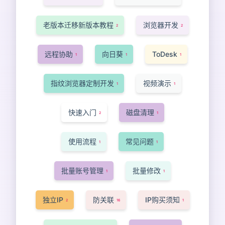
老版本迁移新版本教程
浏览器开发
2
2
远程协助
向日葵
ToDesk
1
1
1
指纹浏览器定制开发
视频演示
1
1
快速入门
磁盘清理
2
1
使用流程
常见问题
1
1
批量账号管理
批量修改
1
1
独立IP
防关联
IP购买须知
2
16
1