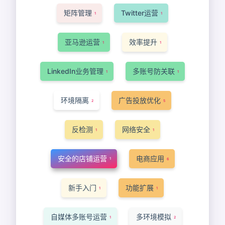
矩阵管理
Twitter运营
1
1
亚马逊运营
效率提升
1
1
LinkedIn业务管理
多账号防关联
1
1
环境隔离
广告投放优化
2
5
反检测
网络安全
1
1
安全的店铺运营
电商应用
1
6
新手入门
功能扩展
1
1
自媒体多账号运营
多环境模拟
1
2