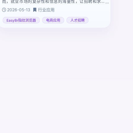
而，就业市场的复杂性和信息的海量性，让招聘和求职
都变得充满挑战。EasyBR 指纹浏览器以其高效的信息处
2026-05-13
行业应用
理能力和强大的数据分析功能，为人才搜寻领域带来了
革新，成为企业与求职者之间的重要桥梁
EasyBr指纹浏览器
电商应用
人才招聘