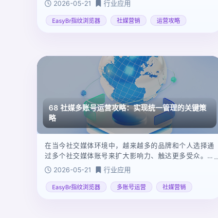
2026-05-21
行业应用
合策略，才能在激烈的市场竞争中脱颖而出。本文将从
平台趋势、策略组合与运营要点三个方面，为你全面解
EasyBr指纹浏览器
社媒营销
运营攻略
析2025年海外社媒营销的全貌。
68 社媒多账号运营攻略：实现统一管理的关键策
略
在当今社交媒体环境中，越来越多的品牌和个人选择通
过多个社交媒体账号来扩大影响力、触达更多受众。然
而，多账号的管理往往成为一大挑战，特别是当运营者
2026-05-21
行业应用
需要在多个平台上保持一致的内容输出和高效的互动
时，如何实现统一管理、提高运营效率成为亟待解决的
EasyBr指纹浏览器
多账号运营
社媒营销
问题。本文详细探讨社媒多账号运营的关键策略，帮助
运营者实现高效管理和精准运营。