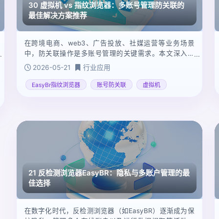
30 虚拟机 vs 指纹浏览器：多账号管理防关联的
最佳解决方案推荐
在跨境电商、web3、广告投放、社媒运营等业务场景
中，防关联操作是多账号管理的关键需求。本文深入对
比了虚拟机和指纹浏览器在技术原理、资源消耗、操作
2026-05-21
行业应用
便捷性和防关联能力等方面的区别，指出了指纹浏览器
在隐私保护和多账号管理中的专业性和高效性。同时，
EasyBr指纹浏览器
账号防关联
虚拟机
推荐EasyBR指纹浏览器，培养指纹习惯、代理管理和自
动化功能，成为行业从业者的不二之选。
21 反检测浏览器EasyBR：隐私与多账户管理的最
佳选择
在数字化时代，反检测浏览器（如EasyBR）逐渐成为保