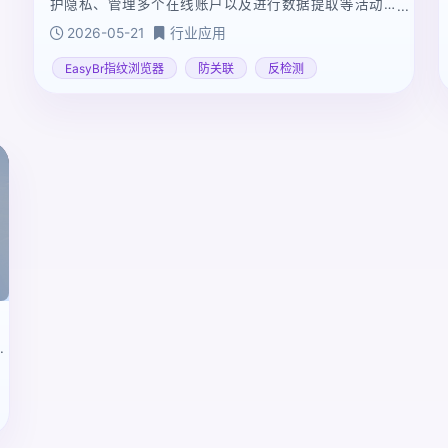
护隐私、管理多个在线账户以及进行数据提取等活动的
关键工具。EasyBR通过或随机化浏览器属性，帮助隐藏
2026-05-21
行业应用
用户数字指纹，避免被网站追踪检测。此类浏览器对于
跨境电商、社交媒体营销等领域至关重要，能够提供、
EasyBr指纹浏览器
防关联
反检测
安全的隐私保护和多任务管理功能。