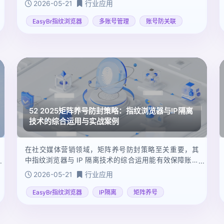
2026-05-21
行业应用
手。指纹浏览器通过修改和保存诸如用户代理（UA）、
时区等独一无二的信息，有效避免了因信息关联导致的
EasyBr指纹浏览器
多账号管理
账号防关联
账号封禁问题，特别适用于需要进行多账号运营的场
景。
52 2025矩阵养号防封策略：指纹浏览器与IP隔离
技术的综合运用与实战案例
在社交媒体营销领域，矩阵养号防封策略至关重要，其
中指纹浏览器与 IP 隔离技术的综合运用能有效保障账号
安全，提升运营效果。以下从技术原理、组合运用方法
2026-05-21
行业应用
以及实际案例进行介绍：
EasyBr指纹浏览器
IP隔离
矩阵养号