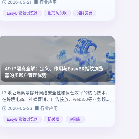
2026-05-21
行业应用
动，扩大品牌的曝光量、提升内容的传播力、增强粉丝
互动，并最终提高转化率和销售业绩。
EasyBr指纹浏览器
账号防关联
矩阵营销
49 IP隔离全解：定义、作用与EasyBR指纹浏览
器的多账户管理优势
IP 地址隔离是提升网络安全性和运营效率的核心技术，
在跨境电商、社媒营销、广告投放、web3.0等业务领域
中至关重要。通过隔离设备和用户的 IP 地址，能够有效
2026-05-26
行业应用
降低关联风险。
EasyBr指纹浏览器
防关联
IP隔离