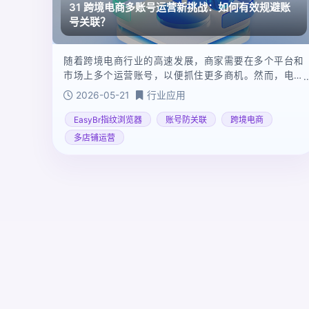
31 跨境电商多账号运营新挑战：如何有效规避账
号关联？
随着跨境电商行业的高速发展，商家需要在多个平台和
市场上多个运营账号，以便抓住更多商机。然而，电商
平台对多账号操作的风控力度不断加大，账号关联成为
2026-05-21
行业应用
从业者必须面对的重要挑战。一旦被检测到关联行为，
轻则限制部分功能，重则封禁所有相关账号，直接影响
EasyBr指纹浏览器
账号防关联
跨境电商
业务运营。
多店铺运营