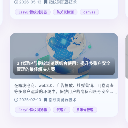
2026-05-13
指纹浏览器技术
EasyBr指纹浏览器
防关联检测
canvas
3 代理IP与指纹浏览器结合使用：提升多账户安全
管理的最佳解决方案
在跨境电商、web3.0、广告投放、社媒营销、问卷调查
等多账户运营的环境中，保护用户的隐私和账号安全成
为了一项挑战。随着网站对用户行为分析的精细化，单
2025-02-10
指纹浏览器技术
纯使用代理IP已经不再足够，这时结合使用指纹浏览
器，如 **EasyBr**，能够为用户提供更为强大的隐私保
EasyBr指纹浏览器
代理IP
多账号管理
护功能。本文将介绍代理IP的作用、如何选择代理IP，并
深入探讨指纹浏览器如何与代理IP协同工作，帮助运营
者更好地管理多个账号，确保账号的安全性和独立性。