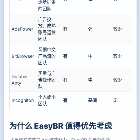
逐步扩张
的团队
广告投
放、成熟
AdsPower
有
强
较少
账号运营
团队
习惯中文
BitBrowser
产品流的
有
中
较少
团队
买量与广
Dolphin
告操作团
有
中
较少
Anty
队
个人或小
Incogniton
有
基础
无
团队
为什么 EasyBR 值得优先考虑
如果你看重的是下面这些能力，EasyBR 会更有优势：