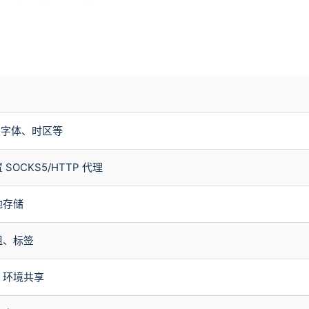
L、字体、时区等
OCKS5/HTTP 代理
地存储
组、标签
、环境共享