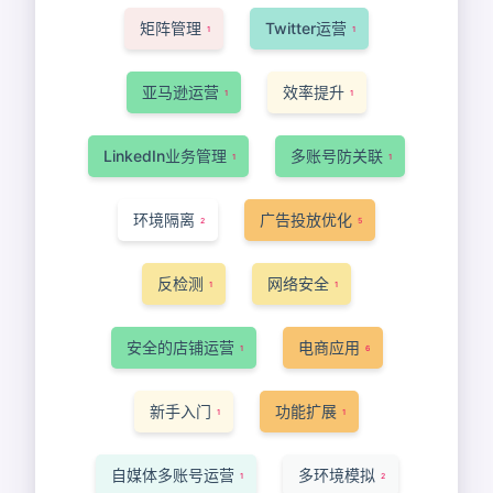
矩阵管理
Twitter运营
1
1
亚马逊运营
效率提升
1
1
LinkedIn业务管理
多账号防关联
1
1
环境隔离
广告投放优化
2
5
反检测
网络安全
1
1
安全的店铺运营
电商应用
1
6
新手入门
功能扩展
1
1
自媒体多账号运营
多环境模拟
1
2