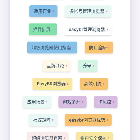
适用行业
多帐号管理浏览器
1
6
插件扩展
easybr管理浏览器
1
2
超级浏览器使用指南
防止追踪
1
1
品牌介绍
养号
1
1
EasyBR浏览器
高效引流
5
1
应用场景
游戏多开
IP风控
1
1
1
社媒矩阵
easybr浏览器优势
2
1
超级浏览器官网
帐户安全保护
1
1