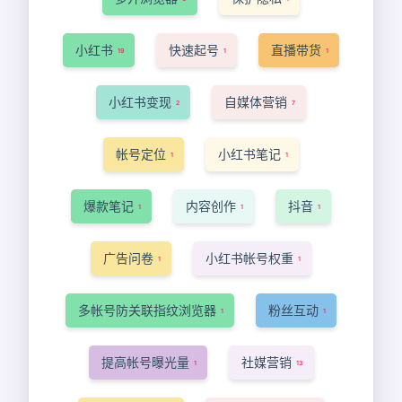
小红书
快速起号
直播带货
19
1
1
小红书变现
自媒体营销
2
7
帐号定位
小红书笔记
1
1
爆款笔记
内容创作
抖音
1
1
1
广告问卷
小红书帐号权重
1
1
多帐号防关联指纹浏览器
粉丝互动
1
1
提高帐号曝光量
社媒营销
1
13