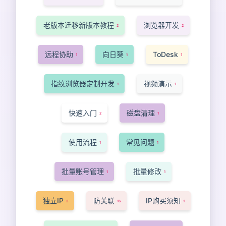
老版本迁移新版本教程
浏览器开发
2
2
远程协助
向日葵
ToDesk
1
1
1
指纹浏览器定制开发
视频演示
1
1
快速入门
磁盘清理
2
1
使用流程
常见问题
1
1
批量账号管理
批量修改
1
1
独立IP
防关联
IP购买须知
2
16
1