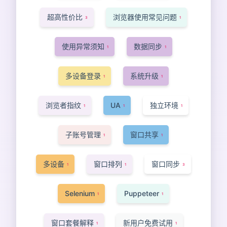
超高性价比
浏览器使用常见问题
3
1
使用异常须知
数据同步
1
1
多设备登录
系统升级
1
1
浏览者指纹
UA
独立环境
1
1
1
子账号管理
窗口共享
1
1
多设备
窗口排列
窗口同步
1
1
3
Selenium
Puppeteer
1
1
窗口套餐解释
新用户免费试用
1
1