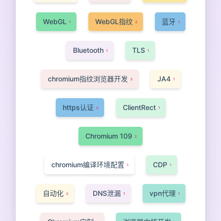
WebGL
WebGL指纹
蓝牙
1
2
1
Bluetooth
TLS
1
1
chromium指纹浏览器开发
JA4
3
1
https认证
ClientRect
2
1
Chromium 109
2
chromium编译环境配置
CDP
1
1
自动化
DNS泄漏
vpn代理
2
1
1