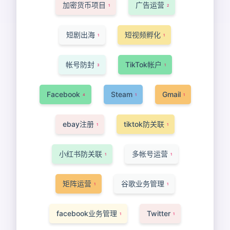
加密货币项目
广告运营
1
2
短剧出海
短视频孵化
1
1
帐号防封
TikTok帐户
3
1
Facebook
Steam
Gmail
4
1
1
ebay注册
tiktok防关联
1
1
小红书防关联
多帐号运营
1
1
矩阵运营
谷歌业务管理
1
1
facebook业务管理
Twitter
1
1