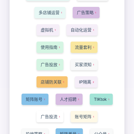
多店铺运营
广告策略
1
1
虚拟机
自动化运营
1
1
使用指南
流量套利
1
1
广告投放
买家须知
1
1
店铺防关联
IP隔离
1
2
矩阵账号
人才招聘
TIKtok
1
1
1
广告投流
账号矩阵
1
1
投放策略
矩阵养号
公众号