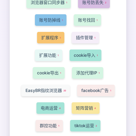
浏览器窗口同步器
账号防丢失
1
2
账号防掉线
账号找回
1
1
扩展程序
插件管理
1
1
扩展功能
cookie导入
1
1
cookie导出
添加代理IP
1
1
EasyBR指纹浏览器
facebook广告
20
1
电商运营
矩阵营销
4
4
群控功能
tiktok运营
1
2