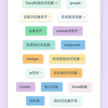
EasyBr指纹浏览器
google
154
2
谷歌浏览器多开
防关联浏览器
2
41
谷歌多开
outlook多帐号
1
1
免费指纹浏览器
deepseek
4
1
chatgpt
防关联指纹浏览器
1
29
ip防封
安全指纹浏览器
3
5
Cookie
独立存储
Gmail邮箱
1
1
1
同步器
指纹浏览器开发
2
1