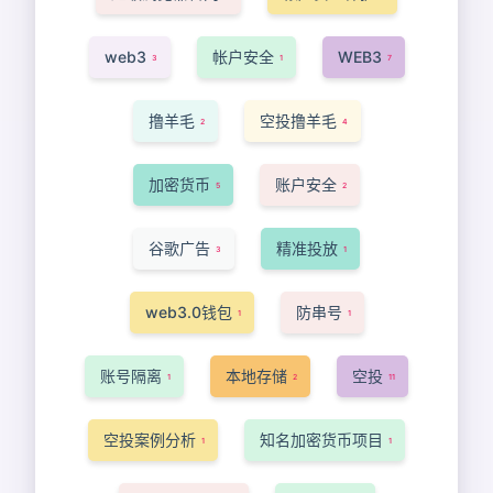
web3
帐户安全
WEB3
3
1
7
撸羊毛
空投撸羊毛
2
4
加密货币
账户安全
5
2
谷歌广告
精准投放
3
1
web3.0钱包
防串号
1
1
账号隔离
本地存储
空投
1
2
11
空投案例分析
知名加密货币项目
1
1