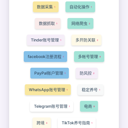
数据采集
自动化操作
1
1
数据抓取
网络爬虫
1
2
Tinder账号管理
多开防关联
1
2
facebook注册流程
多帐号管理
1
4
PayPal账户管理
防风控
1
2
WhatsApp账号管理
稳定养号
1
1
Telegram账号管理
电商
1
9
跨境
TikTok养号指南
3
1