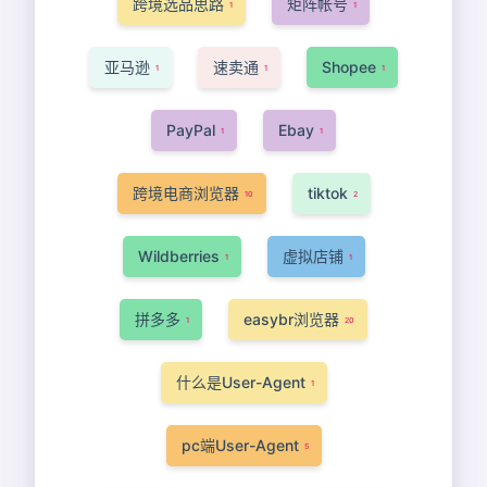
跨境选品思路
矩阵帐号
1
1
亚马逊
速卖通
Shopee
1
1
1
PayPal
Ebay
1
1
跨境电商浏览器
tiktok
10
2
Wildberries
虚拟店铺
1
1
拼多多
easybr浏览器
1
20
什么是User-Agent
1
pc端User-Agent
5