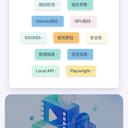
指纹检测
指纹参数
1
1
Canvas指纹
GPU指纹
1
1
SOCKS5
使用教程
安全性
1
1
1
数据隔离
选型指南
1
1
Local API
Playwright
1
1