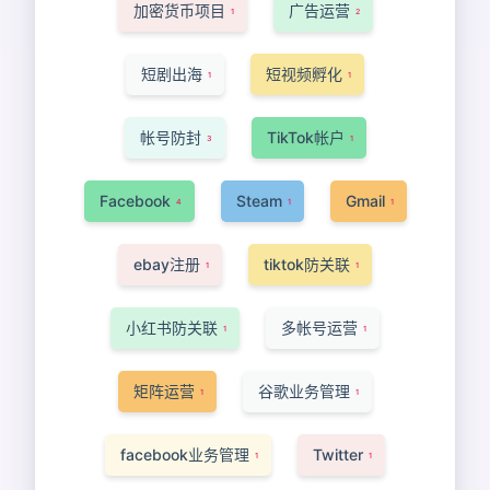
加密货币项目
广告运营
1
2
短剧出海
短视频孵化
1
1
帐号防封
TikTok帐户
3
1
Facebook
Steam
Gmail
4
1
1
ebay注册
tiktok防关联
1
1
小红书防关联
多帐号运营
1
1
矩阵运营
谷歌业务管理
1
1
facebook业务管理
Twitter
1
1