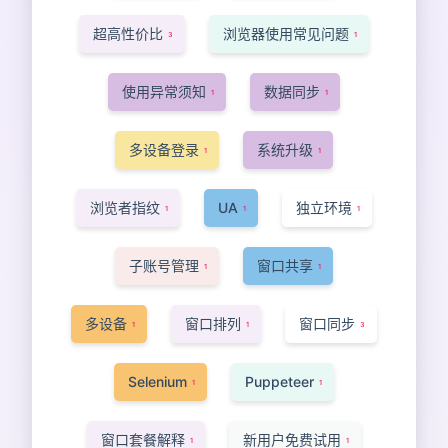
超高性价比
浏览器使用常见问题
3
1
使用异常须知
数据同步
1
1
多设备登录
系统升级
1
1
浏览者指纹
UA
独立环境
1
1
1
子账号管理
窗口共享
1
1
多设备
窗口排列
窗口同步
1
1
3
Selenium
Puppeteer
1
1
窗口套餐解释
新用户免费试用
1
1