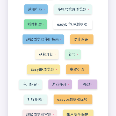
适用行业
多帐号管理浏览器
1
6
插件扩展
easybr管理浏览器
1
2
超级浏览器使用指南
防止追踪
1
1
品牌介绍
养号
1
1
EasyBR浏览器
高效引流
5
1
应用场景
游戏多开
IP风控
1
1
1
社媒矩阵
easybr浏览器优势
2
1
超级浏览器官网
帐户安全保护
1
1