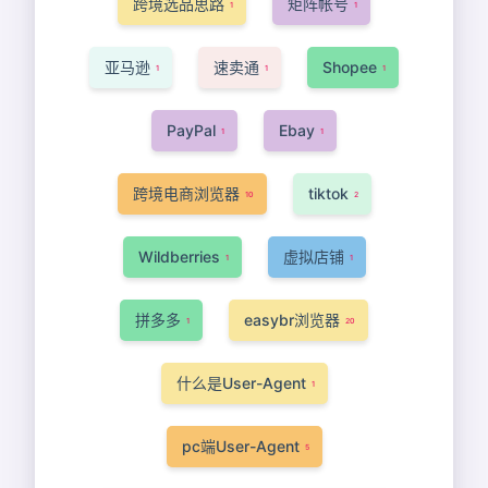
跨境选品思路
矩阵帐号
1
1
亚马逊
速卖通
Shopee
1
1
1
PayPal
Ebay
1
1
跨境电商浏览器
tiktok
10
2
Wildberries
虚拟店铺
1
1
拼多多
easybr浏览器
1
20
什么是User-Agent
1
pc端User-Agent
5