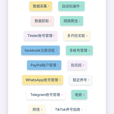
数据采集
自动化操作
1
1
数据抓取
网络爬虫
1
2
Tinder账号管理
多开防关联
1
2
facebook注册流程
多帐号管理
1
4
PayPal账户管理
防风控
1
2
WhatsApp账号管理
稳定养号
1
1
Telegram账号管理
电商
1
9
跨境
TikTok养号指南
3
1