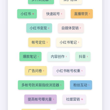
小红书
快速起号
直播带货
19
1
1
小红书变现
自媒体营销
2
7
帐号定位
小红书笔记
1
1
爆款笔记
内容创作
抖音
1
1
1
广告问卷
小红书帐号权重
1
1
多帐号防关联指纹浏览器
粉丝互动
1
1
提高帐号曝光量
社媒营销
1
13