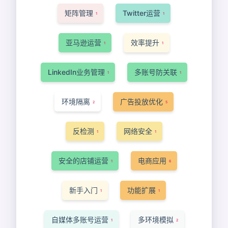
矩阵管理
Twitter运营
1
1
亚马逊运营
效率提升
1
1
LinkedIn业务管理
多账号防关联
1
1
环境隔离
广告投放优化
2
5
反检测
网络安全
1
1
安全的店铺运营
电商应用
1
6
新手入门
功能扩展
1
1
自媒体多账号运营
多环境模拟
1
2