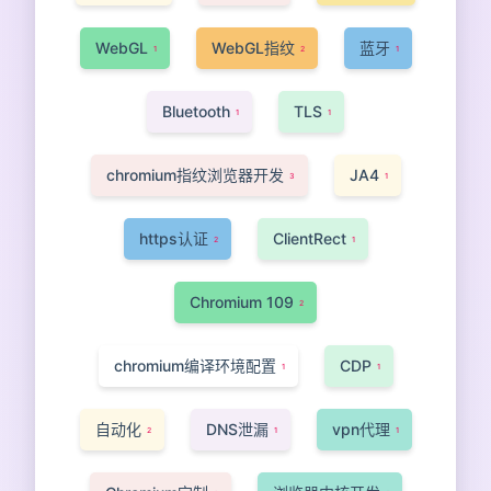
WebGL
WebGL指纹
蓝牙
1
2
1
Bluetooth
TLS
1
1
chromium指纹浏览器开发
JA4
3
1
https认证
ClientRect
2
1
Chromium 109
2
chromium编译环境配置
CDP
1
1
自动化
DNS泄漏
vpn代理
2
1
1