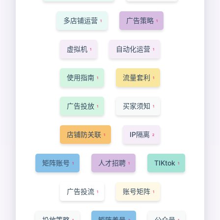
多店铺运营
广告策略
1
1
虚拟机
自动化运营
1
1
使用指南
流量套利
1
1
广告投放
买家须知
1
1
店铺防关联
IP隔离
1
2
矩阵账号
人才招聘
TIKtok
1
1
1
广告投流
账号矩阵
1
1
投放策略
矩阵养号
公众号