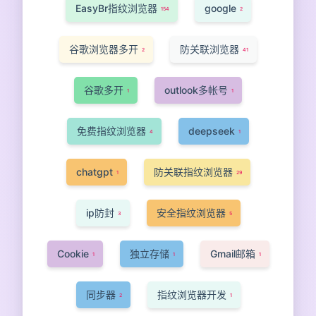
EasyBr指纹浏览器
google
154
2
谷歌浏览器多开
防关联浏览器
2
41
谷歌多开
outlook多帐号
1
1
免费指纹浏览器
deepseek
4
1
chatgpt
防关联指纹浏览器
1
29
ip防封
安全指纹浏览器
3
5
Cookie
独立存储
Gmail邮箱
1
1
1
同步器
指纹浏览器开发
2
1