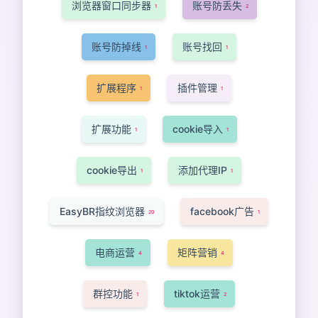
浏览器窗口同步器
账号防丢失
1
2
账号防掉线
账号找回
1
1
扩展程序
插件管理
1
1
扩展功能
cookie导入
1
1
cookie导出
添加代理IP
1
1
EasyBR指纹浏览器
facebook广告
20
1
电商运营
矩阵营销
4
4
群控功能
tiktok运营
1
2