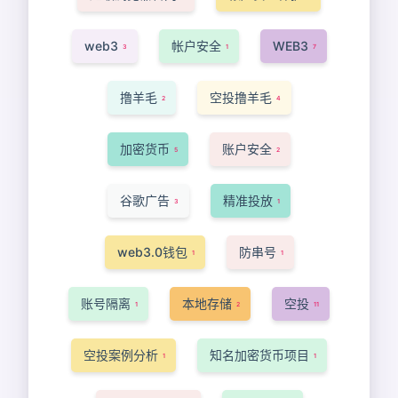
web3
帐户安全
WEB3
3
1
7
撸羊毛
空投撸羊毛
2
4
加密货币
账户安全
5
2
谷歌广告
精准投放
3
1
web3.0钱包
防串号
1
1
账号隔离
本地存储
空投
1
2
11
空投案例分析
知名加密货币项目
1
1