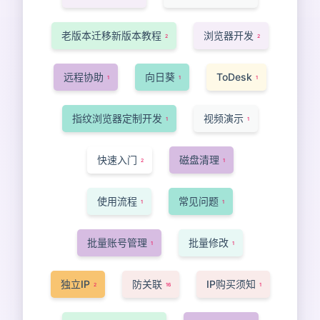
老版本迁移新版本教程
浏览器开发
2
2
远程协助
向日葵
ToDesk
1
1
1
指纹浏览器定制开发
视频演示
1
1
快速入门
磁盘清理
2
1
使用流程
常见问题
1
1
批量账号管理
批量修改
1
1
独立IP
防关联
IP购买须知
2
16
1