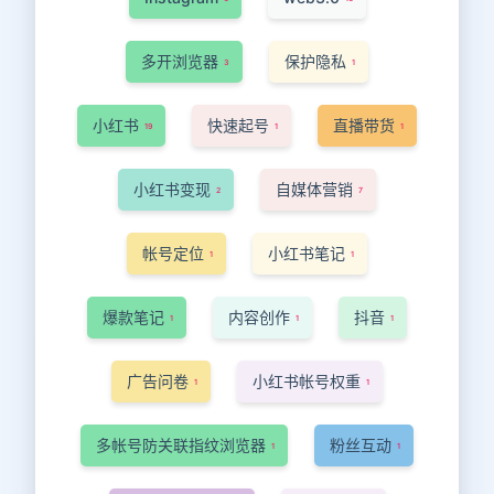
多开浏览器
保护隐私
3
1
小红书
快速起号
直播带货
19
1
1
小红书变现
自媒体营销
2
7
帐号定位
小红书笔记
1
1
爆款笔记
内容创作
抖音
1
1
1
广告问卷
小红书帐号权重
1
1
多帐号防关联指纹浏览器
粉丝互动
1
1