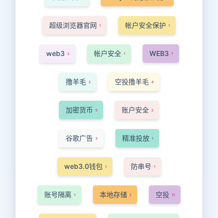
超级浏览器官网
帐户安全保护
1
1
web3
帐户安全
WEB3
3
1
7
撸羊毛
空投撸羊毛
2
4
加密货币
账户安全
5
2
谷歌广告
精准投放
3
1
web3.0钱包
防串号
1
1
账号隔离
本地存储
空投
1
2
11