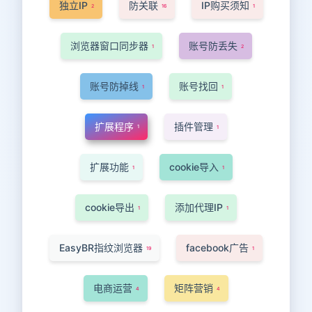
独立IP
防关联
IP购买须知
2
16
1
浏览器窗口同步器
账号防丢失
1
2
账号防掉线
账号找回
1
1
扩展程序
插件管理
1
1
扩展功能
cookie导入
1
1
cookie导出
添加代理IP
1
1
EasyBR指纹浏览器
facebook广告
19
1
电商运营
矩阵营销
4
4