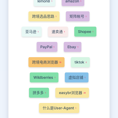
lemon8
amazon
1
1
跨境选品思路
矩阵帐号
1
1
亚马逊
速卖通
Shopee
1
1
1
PayPal
Ebay
1
1
跨境电商浏览器
tiktok
10
2
Wildberries
虚拟店铺
1
1
拼多多
easybr浏览器
1
20
什么是User-Agent
1