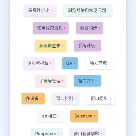
超高性价比
浏览器使用常见问题
3
1
使用异常须知
数据同步
1
1
多设备登录
系统升级
1
1
浏览者指纹
UA
独立环境
1
1
1
子账号管理
窗口共享
1
1
多设备
窗口排列
窗口同步
1
1
3
api接口
Selenium
1
1
Puppeteer
窗口套餐解释
1
1