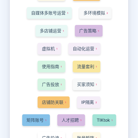
自媒体多账号运营
多环境模拟
1
2
多店铺运营
广告策略
1
1
虚拟机
自动化运营
1
1
使用指南
流量套利
1
1
广告投放
买家须知
1
1
店铺防关联
IP隔离
1
2
矩阵账号
人才招聘
TIKtok
1
1
1
广告投流
账号矩阵