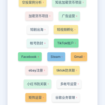
空投案例分析
知名加密货币项目
1
1
加密货币项目
广告运营
1
2
短剧出海
短视频孵化
1
1
帐号防封
TikTok帐户
3
1
Facebook
Steam
Gmail
4
1
1
ebay注册
tiktok防关联
1
1
小红书防关联
多帐号运营
1
1
矩阵运营
谷歌业务管理
1
1