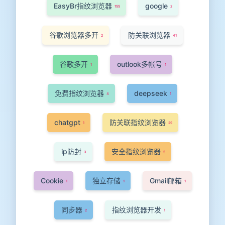
EasyBr指纹浏览器
google
155
2
谷歌浏览器多开
防关联浏览器
2
41
谷歌多开
outlook多帐号
1
1
免费指纹浏览器
deepseek
4
1
chatgpt
防关联指纹浏览器
1
29
ip防封
安全指纹浏览器
3
5
Cookie
独立存储
Gmail邮箱
1
1
1
同步器
指纹浏览器开发
2
1