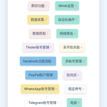
群控功能
tiktok运营
1
2
数据采集
自动化操作
1
1
数据抓取
网络爬虫
1
2
Tinder账号管理
多开防关联
1
2
facebook注册流程
多帐号管理
1
4
PayPal账户管理
防风控
1
2
WhatsApp账号管理
稳定养号
1
1
Telegram账号管理
电商
1
9