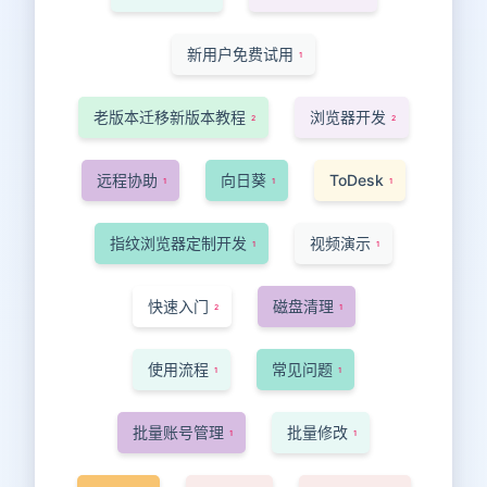
新用户免费试用
1
老版本迁移新版本教程
浏览器开发
2
2
远程协助
向日葵
ToDesk
1
1
1
指纹浏览器定制开发
视频演示
1
1
快速入门
磁盘清理
2
1
使用流程
常见问题
1
1
批量账号管理
批量修改
1
1