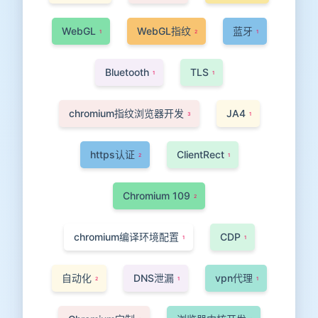
WebGL
WebGL指纹
蓝牙
1
2
1
Bluetooth
TLS
1
1
chromium指纹浏览器开发
JA4
3
1
https认证
ClientRect
2
1
Chromium 109
2
chromium编译环境配置
CDP
1
1
自动化
DNS泄漏
vpn代理
2
1
1