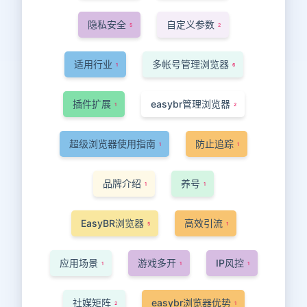
隐私安全
自定义参数
5
2
适用行业
多帐号管理浏览器
1
6
插件扩展
easybr管理浏览器
1
2
超级浏览器使用指南
防止追踪
1
1
品牌介绍
养号
1
1
EasyBR浏览器
高效引流
5
1
应用场景
游戏多开
IP风控
1
1
1
社媒矩阵
easybr浏览器优势
2
1