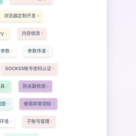
浏览器定制开发
2
ry
内存修改
1
1
行参数
参数传递
1
1
SOCKS5帐号密码认证
1
工具
防关联检测
1
2
问题
使用异常须知
1
1
环境
子账号管理
1
1