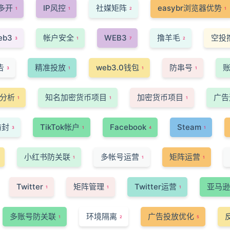
多开
IP风控
社媒矩阵
easybr浏览器优势
1
1
2
1
eb3
帐户安全
WEB3
撸羊毛
空投
3
1
7
2
告
精准投放
web3.0钱包
防串号
3
1
1
1
分析
知名加密货币项目
加密货币项目
广告
1
1
1
防封
TikTok帐户
Facebook
Steam
3
1
4
1
小红书防关联
多帐号运营
矩阵运营
1
1
1
Twitter
矩阵管理
Twitter运营
亚马逊
1
1
1
多账号防关联
环境隔离
广告投放优化
1
2
5