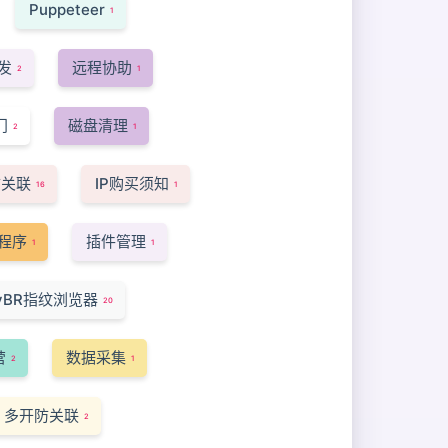
Puppeteer
1
发
远程协助
2
1
门
磁盘清理
2
1
防关联
IP购买须知
16
1
程序
插件管理
1
1
syBR指纹浏览器
20
营
数据采集
2
1
多开防关联
2