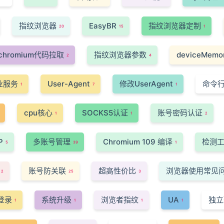
指纹浏览器
EasyBR
指纹浏览器定制
20
15
1
chromium代码拉取
指纹浏览器参数
deviceMemo
2
4
业服务
User-Agent
修改UserAgent
命令
1
7
1
cpu核心
SOCKS5认证
账号密码认证
1
1
2
P
多账号管理
Chromium 109 编译
检测
5
39
1
账号防关联
超高性价比
浏览器使用常见
2
25
3
登录
系统升级
浏览者指纹
UA
独立
1
1
1
1