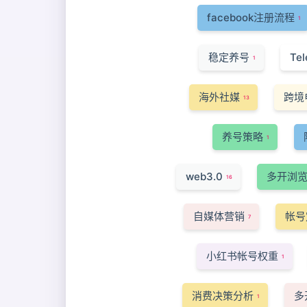
facebook注册流程
1
稳定养号
Te
1
海外社媒
跨境
13
养号策略
1
web3.0
多开浏
16
自媒体营销
帐号
7
小红书帐号权重
1
消费决策分析
多
1