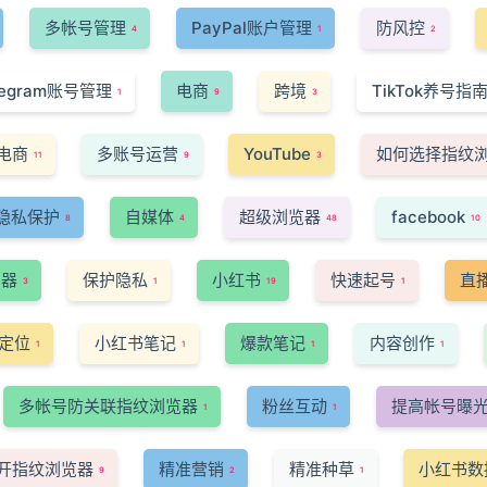
多帐号管理
PayPal账户管理
防风控
4
1
2
legram账号管理
电商
跨境
TikTok养号指
1
9
3
电商
多账号运营
YouTube
如何选择指纹
11
9
3
隐私保护
自媒体
超级浏览器
facebook
8
4
48
10
览器
保护隐私
小红书
快速起号
直
3
1
19
1
定位
小红书笔记
爆款笔记
内容创作
1
1
1
1
多帐号防关联指纹浏览器
粉丝互动
提高帐号曝
1
1
开指纹浏览器
精准营销
精准种草
小红书数
9
2
1