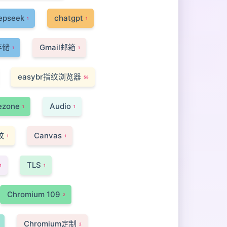
epseek
chatgpt
1
1
存储
Gmail邮箱
1
1
easybr指纹浏览器
58
ezone
Audio
1
1
纹
Canvas
1
1
TLS
1
1
Chromium 109
2
Chromium定制
2