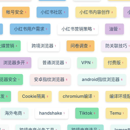
帐号安全
小红书社区
小红书内容创作
1
1
2
小红书用户需求
小红书营销策略
油管
1
1
1
社媒营销
跨境浏览器
问卷调查
防关联技巧
4
1
2
1
浏览器多开
普通浏览器
VPN
付费版
2
1
1
1
览器安全
安卓指纹浏览器
android指纹浏览器
1
5
5
开发
Cookie隔离
chromium编译
编译环境
5
2
1
海外电商
handshake
Tiktok
Temu
1
1
5
1
器
跨境电商必备工具
跨境电商选品
lemon8