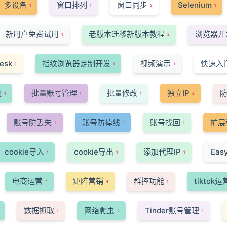
多设备
窗口排列
窗口同步
Selenium
1
1
3
1
新用户免费试用
老版本迁移新版本教程
浏览器开
1
2
esk
指纹浏览器定制开发
视频演示
快速入
1
1
1
题
批量账号管理
批量修改
独立IP
1
1
1
2
账号防丢失
账号防掉线
账号找回
扩展
2
1
1
cookie导入
cookie导出
添加代理IP
Ea
1
1
1
电商运营
矩阵营销
群控功能
tiktok运
4
4
1
数据抓取
网络爬虫
Tinder账号管理
1
2
1