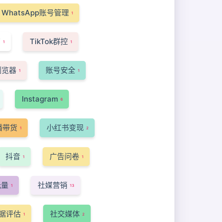
WhatsApp账号管理
1
南
TikTok群控
1
1
浏览器
账号安全
1
1
Instagram
6
播带货
小红书变现
1
2
抖音
广告问卷
1
1
光量
社媒营销
1
13
据评估
社交媒体
1
2