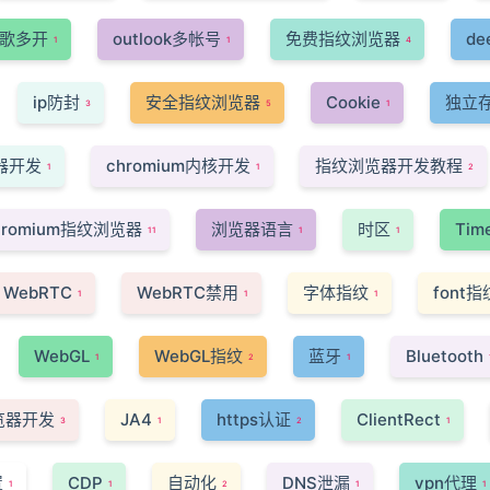
歌多开
outlook多帐号
免费指纹浏览器
de
1
1
4
ip防封
安全指纹浏览器
Cookie
独立
3
5
1
器开发
chromium内核开发
指纹浏览器开发教程
1
1
2
hromium指纹浏览器
浏览器语言
时区
Tim
11
1
1
WebRTC
WebRTC禁用
字体指纹
font指
1
1
1
WebGL
WebGL指纹
蓝牙
Bluetooth
1
2
1
浏览器开发
JA4
https认证
ClientRect
3
1
2
1
置
CDP
自动化
DNS泄漏
vpn代理
1
1
2
1
1