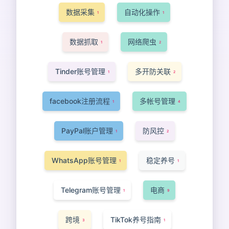
数据采集
自动化操作
1
1
数据抓取
网络爬虫
1
2
Tinder账号管理
多开防关联
1
2
facebook注册流程
多帐号管理
1
4
PayPal账户管理
防风控
1
2
WhatsApp账号管理
稳定养号
1
1
Telegram账号管理
电商
1
9
跨境
TikTok养号指南
3
1