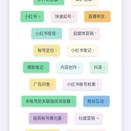
小红书
快速起号
直播带货
19
1
1
小红书变现
自媒体营销
2
7
帐号定位
小红书笔记
1
1
爆款笔记
内容创作
抖音
1
1
1
广告问卷
小红书帐号权重
1
1
多帐号防关联指纹浏览器
粉丝互动
1
1
提高帐号曝光量
社媒营销
1
13