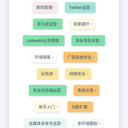
矩阵管理
Twitter运营
1
1
亚马逊运营
效率提升
1
1
LinkedIn业务管理
多账号防关联
1
1
环境隔离
广告投放优化
2
5
反检测
网络安全
1
1
安全的店铺运营
电商应用
1
6
新手入门
功能扩展
1
1
自媒体多账号运营
多环境模拟
1
2