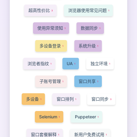
超高性价比
浏览器使用常见问题
3
1
使用异常须知
数据同步
1
1
多设备登录
系统升级
1
1
浏览者指纹
UA
独立环境
1
1
1
子账号管理
窗口共享
1
1
多设备
窗口排列
窗口同步
1
1
3
Selenium
Puppeteer
1
1
窗口套餐解释
新用户免费试用
1
1