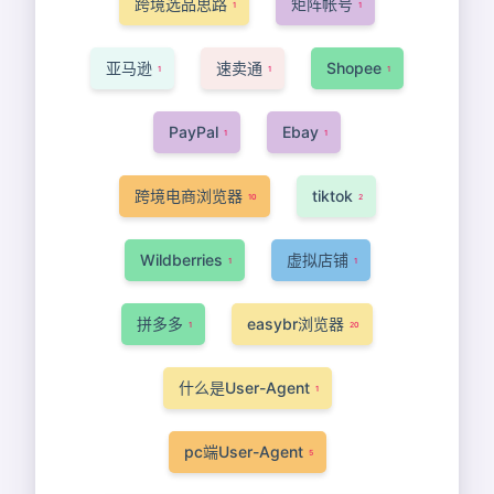
跨境选品思路
矩阵帐号
1
1
亚马逊
速卖通
Shopee
1
1
1
PayPal
Ebay
1
1
跨境电商浏览器
tiktok
10
2
Wildberries
虚拟店铺
1
1
拼多多
easybr浏览器
1
20
什么是User-Agent
1
pc端User-Agent
5