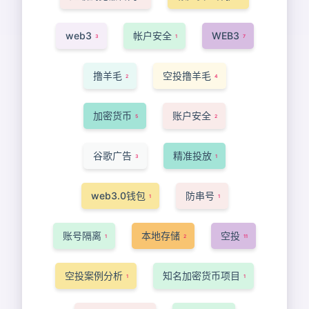
web3
帐户安全
WEB3
3
1
7
撸羊毛
空投撸羊毛
2
4
加密货币
账户安全
5
2
谷歌广告
精准投放
3
1
web3.0钱包
防串号
1
1
账号隔离
本地存储
空投
1
2
11
空投案例分析
知名加密货币项目
1
1