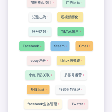
加密货币项目
广告运营
1
2
短剧出海
短视频孵化
1
1
帐号防封
TikTok帐户
3
1
Facebook
Steam
Gmail
4
1
1
ebay注册
tiktok防关联
1
1
小红书防关联
多帐号运营
1
1
矩阵运营
谷歌业务管理
1
1
facebook业务管理
Twitter
1
1