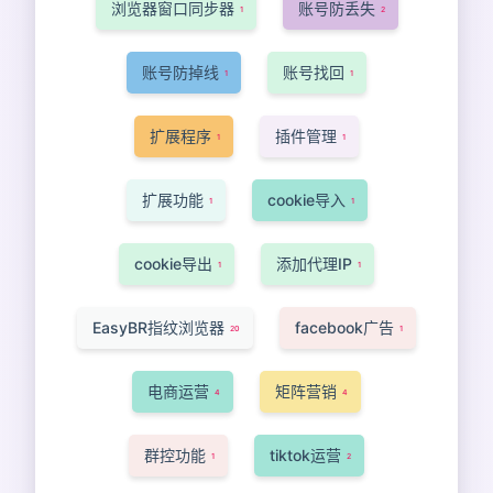
浏览器窗口同步器
账号防丢失
1
2
账号防掉线
账号找回
1
1
扩展程序
插件管理
1
1
扩展功能
cookie导入
1
1
cookie导出
添加代理IP
1
1
EasyBR指纹浏览器
facebook广告
20
1
电商运营
矩阵营销
4
4
群控功能
tiktok运营
1
2