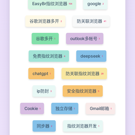
EasyBr指纹浏览器
google
154
2
谷歌浏览器多开
防关联浏览器
2
41
谷歌多开
outlook多帐号
1
1
免费指纹浏览器
deepseek
4
1
chatgpt
防关联指纹浏览器
1
29
ip防封
安全指纹浏览器
3
5
Cookie
独立存储
Gmail邮箱
1
1
1
同步器
指纹浏览器开发
2
1