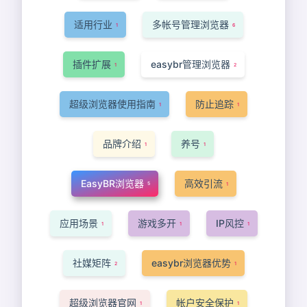
适用行业
多帐号管理浏览器
1
6
插件扩展
easybr管理浏览器
1
2
超级浏览器使用指南
防止追踪
1
1
品牌介绍
养号
1
1
EasyBR浏览器
高效引流
5
1
应用场景
游戏多开
IP风控
1
1
1
社媒矩阵
easybr浏览器优势
2
1
超级浏览器官网
帐户安全保护
1
1