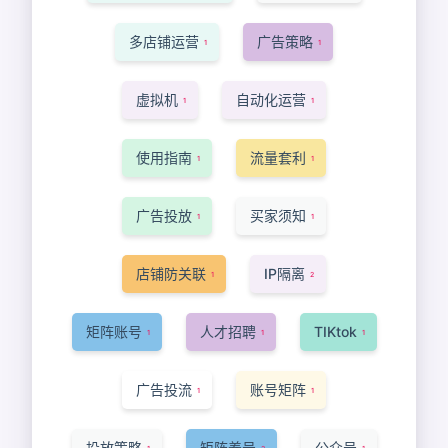
多店铺运营
广告策略
1
1
虚拟机
自动化运营
1
1
使用指南
流量套利
1
1
广告投放
买家须知
1
1
店铺防关联
IP隔离
1
2
矩阵账号
人才招聘
TIKtok
1
1
1
广告投流
账号矩阵
1
1
投放策略
矩阵养号
公众号