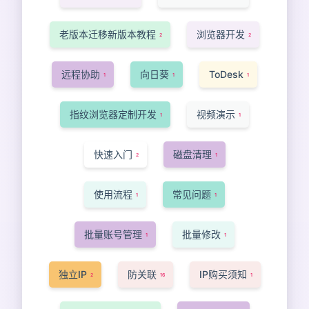
老版本迁移新版本教程
浏览器开发
2
2
远程协助
向日葵
ToDesk
1
1
1
指纹浏览器定制开发
视频演示
1
1
快速入门
磁盘清理
2
1
使用流程
常见问题
1
1
批量账号管理
批量修改
1
1
独立IP
防关联
IP购买须知
2
16
1