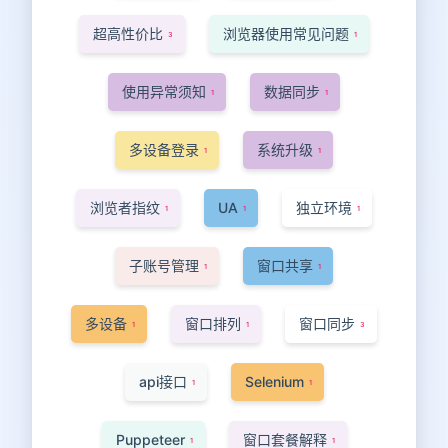
超高性价比
浏览器使用常见问题
3
1
使用异常须知
数据同步
1
1
多设备登录
系统升级
1
1
浏览者指纹
UA
独立环境
1
1
1
子账号管理
窗口共享
1
1
多设备
窗口排列
窗口同步
1
1
3
api接口
Selenium
1
1
Puppeteer
窗口套餐解释
1
1