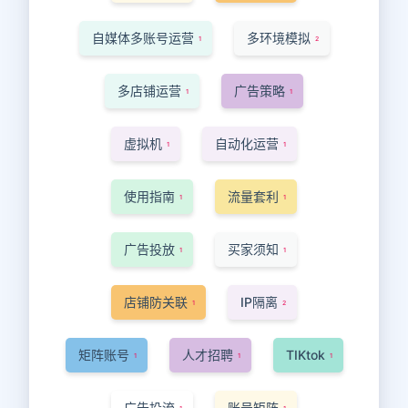
自媒体多账号运营
多环境模拟
1
2
多店铺运营
广告策略
1
1
虚拟机
自动化运营
1
1
使用指南
流量套利
1
1
广告投放
买家须知
1
1
店铺防关联
IP隔离
1
2
矩阵账号
人才招聘
TIKtok
1
1
1
广告投流
账号矩阵