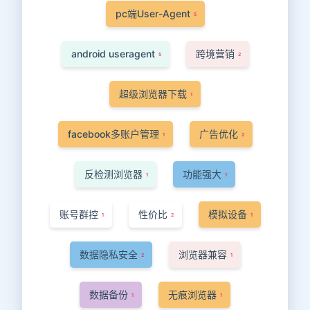
pc端User-Agent
5
android useragent
跨境营销
5
2
超级浏览器下载
1
facebook多账户管理
广告优化
1
2
反检测浏览器
功能强大
1
1
账号群控
性价比
模拟设备
1
2
1
数据隐私安全
浏览器兼容
2
1
数据备份
无痕浏览器
1
1