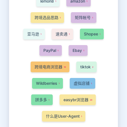
lemon8
amazon
1
1
跨境选品思路
矩阵帐号
1
1
亚马逊
速卖通
Shopee
1
1
1
PayPal
Ebay
1
1
跨境电商浏览器
tiktok
10
2
Wildberries
虚拟店铺
1
1
拼多多
easybr浏览器
1
20
什么是User-Agent
1