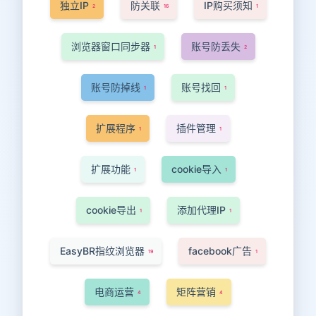
独立IP
防关联
IP购买须知
2
16
1
浏览器窗口同步器
账号防丢失
1
2
账号防掉线
账号找回
1
1
扩展程序
插件管理
1
1
扩展功能
cookie导入
1
1
cookie导出
添加代理IP
1
1
EasyBR指纹浏览器
facebook广告
19
1
电商运营
矩阵营销
4
4