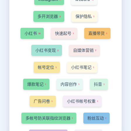
多开浏览器
保护隐私
3
1
小红书
快速起号
直播带货
19
1
1
小红书变现
自媒体营销
2
7
帐号定位
小红书笔记
1
1
爆款笔记
内容创作
抖音
1
1
1
广告问卷
小红书帐号权重
1
1
多帐号防关联指纹浏览器
粉丝互动
1
1