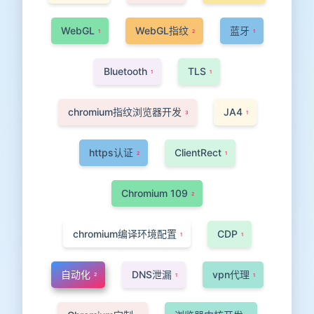
WebGL
WebGL指纹
蓝牙
1
2
1
Bluetooth
TLS
1
1
chromium指纹浏览器开发
JA4
3
1
https认证
ClientRect
2
1
Chromium 109
2
chromium编译环境配置
CDP
1
1
自动化
DNS泄漏
vpn代理
2
1
1