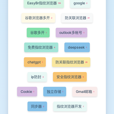
EasyBr指纹浏览器
google
155
2
谷歌浏览器多开
防关联浏览器
2
41
谷歌多开
outlook多帐号
1
1
免费指纹浏览器
deepseek
4
1
chatgpt
防关联指纹浏览器
1
29
ip防封
安全指纹浏览器
3
5
Cookie
独立存储
Gmail邮箱
1
1
1
同步器
指纹浏览器开发
2
1