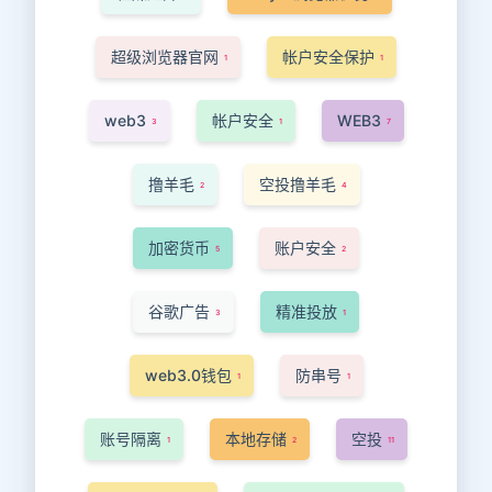
超级浏览器官网
帐户安全保护
1
1
web3
帐户安全
WEB3
3
1
7
撸羊毛
空投撸羊毛
2
4
加密货币
账户安全
5
2
谷歌广告
精准投放
3
1
web3.0钱包
防串号
1
1
账号隔离
本地存储
空投
1
2
11