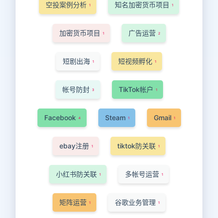
空投案例分析
知名加密货币项目
1
1
加密货币项目
广告运营
1
2
短剧出海
短视频孵化
1
1
帐号防封
TikTok帐户
3
1
Facebook
Steam
Gmail
4
1
1
ebay注册
tiktok防关联
1
1
小红书防关联
多帐号运营
1
1
矩阵运营
谷歌业务管理
1
1