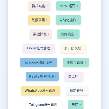
群控功能
tiktok运营
1
2
数据采集
自动化操作
1
1
数据抓取
网络爬虫
1
2
Tinder账号管理
多开防关联
1
2
facebook注册流程
多帐号管理
1
4
PayPal账户管理
防风控
1
2
WhatsApp账号管理
稳定养号
1
1
Telegram账号管理
电商
1
9