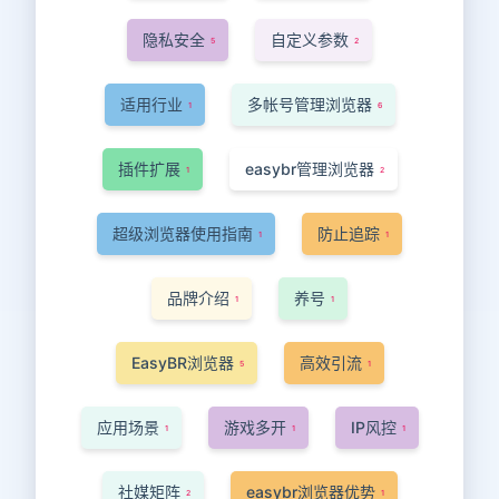
隐私安全
自定义参数
5
2
适用行业
多帐号管理浏览器
1
6
插件扩展
easybr管理浏览器
1
2
超级浏览器使用指南
防止追踪
1
1
品牌介绍
养号
1
1
EasyBR浏览器
高效引流
5
1
应用场景
游戏多开
IP风控
1
1
1
社媒矩阵
easybr浏览器优势
2
1