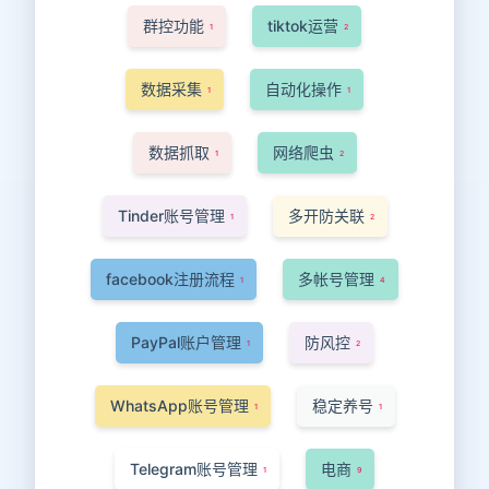
群控功能
tiktok运营
1
2
数据采集
自动化操作
1
1
数据抓取
网络爬虫
1
2
Tinder账号管理
多开防关联
1
2
facebook注册流程
多帐号管理
1
4
PayPal账户管理
防风控
1
2
WhatsApp账号管理
稳定养号
1
1
Telegram账号管理
电商
1
9