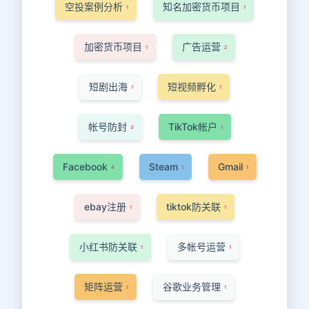
空投案例分析
知名加密货币项目
1
1
加密货币项目
广告运营
1
2
短剧出海
短视频孵化
1
1
帐号防封
TikTok帐户
3
1
Facebook
Steam
Gmail
4
1
1
ebay注册
tiktok防关联
1
1
小红书防关联
多帐号运营
1
1
矩阵运营
谷歌业务管理
1
1