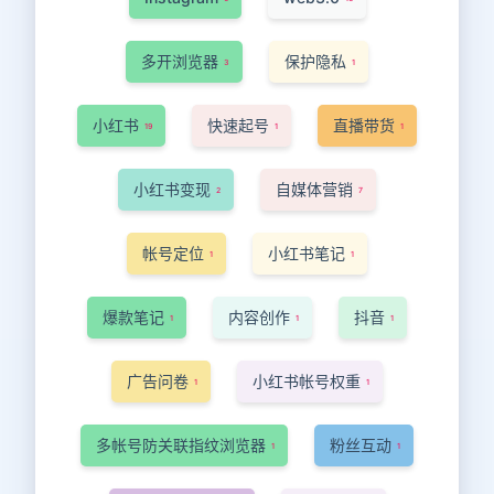
多开浏览器
保护隐私
3
1
小红书
快速起号
直播带货
19
1
1
小红书变现
自媒体营销
2
7
帐号定位
小红书笔记
1
1
爆款笔记
内容创作
抖音
1
1
1
广告问卷
小红书帐号权重
1
1
多帐号防关联指纹浏览器
粉丝互动
1
1