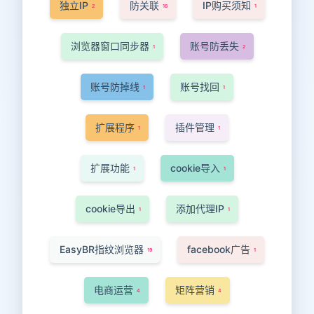
独立IP
防关联
IP购买须知
2
16
1
浏览器窗口同步器
账号防丢失
1
2
账号防掉线
账号找回
1
1
扩展程序
插件管理
1
1
扩展功能
cookie导入
1
1
cookie导出
添加代理IP
1
1
EasyBR指纹浏览器
facebook广告
19
1
电商运营
矩阵营销
4
4