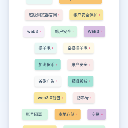
超级浏览器官网
帐户安全保护
1
1
web3
帐户安全
WEB3
3
1
7
撸羊毛
空投撸羊毛
2
4
加密货币
账户安全
5
2
谷歌广告
精准投放
3
1
web3.0钱包
防串号
1
1
账号隔离
本地存储
空投
1
2
11