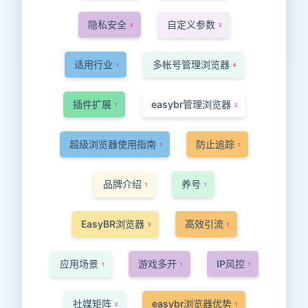
隐私安全
自定义参数
5
2
适用行业
多帐号管理浏览器
1
6
插件扩展
easybr管理浏览器
1
2
超级浏览器使用指南
防止追踪
1
1
品牌介绍
养号
1
1
EasyBR浏览器
高效引流
5
1
应用场景
游戏多开
IP风控
1
1
1
社媒矩阵
easybr浏览器优势
2
1