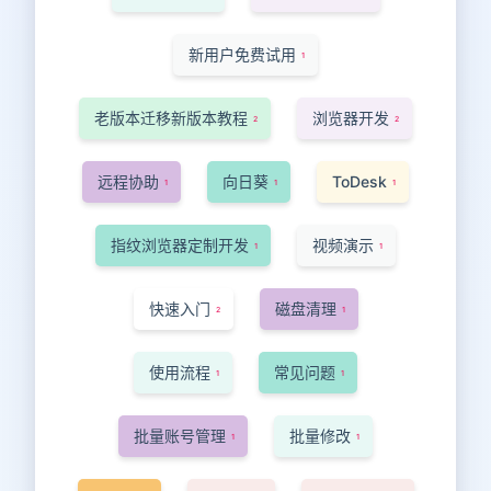
新用户免费试用
1
老版本迁移新版本教程
浏览器开发
2
2
远程协助
向日葵
ToDesk
1
1
1
指纹浏览器定制开发
视频演示
1
1
快速入门
磁盘清理
2
1
使用流程
常见问题
1
1
批量账号管理
批量修改
1
1