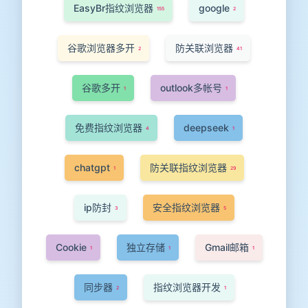
EasyBr指纹浏览器
google
155
2
谷歌浏览器多开
防关联浏览器
2
41
谷歌多开
outlook多帐号
1
1
免费指纹浏览器
deepseek
4
1
chatgpt
防关联指纹浏览器
1
29
ip防封
安全指纹浏览器
3
5
Cookie
独立存储
Gmail邮箱
1
1
1
同步器
指纹浏览器开发
2
1