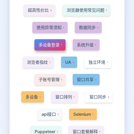
超高性价比
浏览器使用常见问题
3
1
使用异常须知
数据同步
1
1
多设备登录
系统升级
1
1
浏览者指纹
UA
独立环境
1
1
1
子账号管理
窗口共享
1
1
多设备
窗口排列
窗口同步
1
1
3
api接口
Selenium
1
1
Puppeteer
窗口套餐解释
1
1