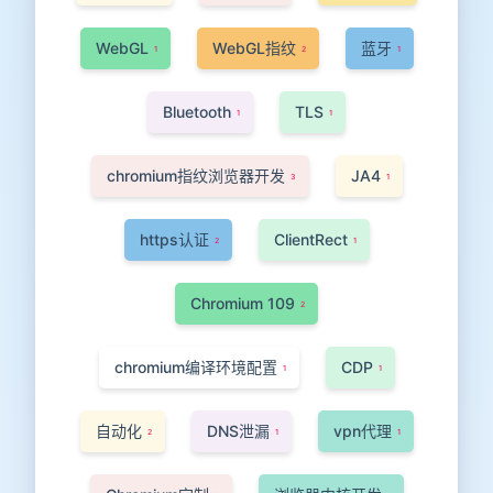
WebGL
WebGL指纹
蓝牙
1
2
1
Bluetooth
TLS
1
1
chromium指纹浏览器开发
JA4
3
1
https认证
ClientRect
2
1
Chromium 109
2
chromium编译环境配置
CDP
1
1
自动化
DNS泄漏
vpn代理
2
1
1