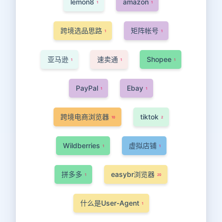
lemon8
amazon
1
1
跨境选品思路
矩阵帐号
1
1
亚马逊
速卖通
Shopee
1
1
1
PayPal
Ebay
1
1
跨境电商浏览器
tiktok
10
2
Wildberries
虚拟店铺
1
1
拼多多
easybr浏览器
1
20
什么是User-Agent
1