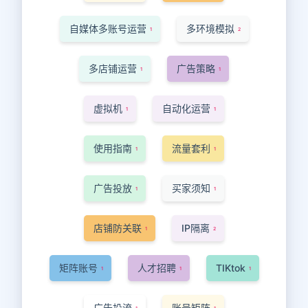
自媒体多账号运营
多环境模拟
1
2
多店铺运营
广告策略
1
1
虚拟机
自动化运营
1
1
使用指南
流量套利
1
1
广告投放
买家须知
1
1
店铺防关联
IP隔离
1
2
矩阵账号
人才招聘
TIKtok
1
1
1
广告投流
账号矩阵