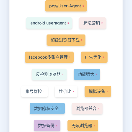
pc端User-Agent
5
android useragent
跨境营销
5
2
超级浏览器下载
1
facebook多账户管理
广告优化
1
2
反检测浏览器
功能强大
1
1
账号群控
性价比
模拟设备
1
2
1
数据隐私安全
浏览器兼容
2
1
数据备份
无痕浏览器
1
1