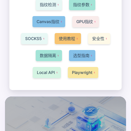
指纹检测
指纹参数
1
1
Canvas指纹
GPU指纹
1
1
SOCKS5
使用教程
安全性
1
1
1
数据隔离
选型指南
1
1
Local API
Playwright
1
1