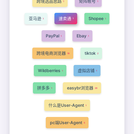
跨境选品思路
矩阵帐号
1
1
亚马逊
速卖通
Shopee
1
1
1
PayPal
Ebay
1
1
跨境电商浏览器
tiktok
10
2
Wildberries
虚拟店铺
1
1
拼多多
easybr浏览器
1
20
什么是User-Agent
1
pc端User-Agent
5