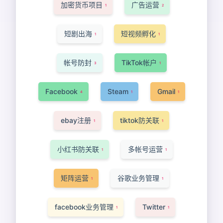
加密货币项目
广告运营
1
2
短剧出海
短视频孵化
1
1
帐号防封
TikTok帐户
3
1
Facebook
Steam
Gmail
4
1
1
ebay注册
tiktok防关联
1
1
小红书防关联
多帐号运营
1
1
矩阵运营
谷歌业务管理
1
1
facebook业务管理
Twitter
1
1