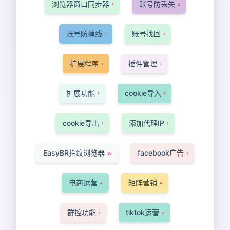
浏览器窗口同步器
账号防丢失
1
2
账号防掉线
账号找回
1
1
扩展程序
插件管理
1
1
扩展功能
cookie导入
1
1
cookie导出
添加代理IP
1
1
EasyBR指纹浏览器
facebook广告
20
1
电商运营
矩阵营销
4
4
群控功能
tiktok运营
1
2