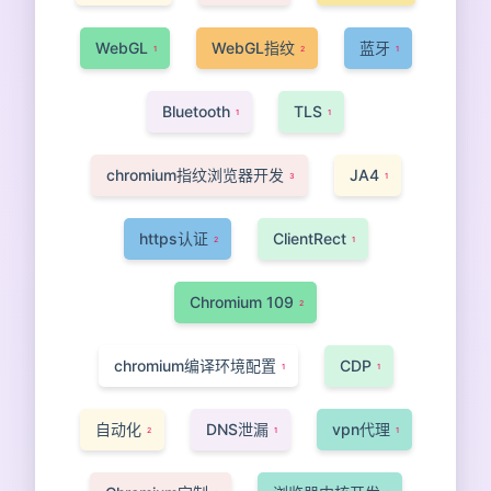
WebGL
WebGL指纹
蓝牙
1
2
1
Bluetooth
TLS
1
1
chromium指纹浏览器开发
JA4
3
1
https认证
ClientRect
2
1
Chromium 109
2
chromium编译环境配置
CDP
1
1
自动化
DNS泄漏
vpn代理
2
1
1