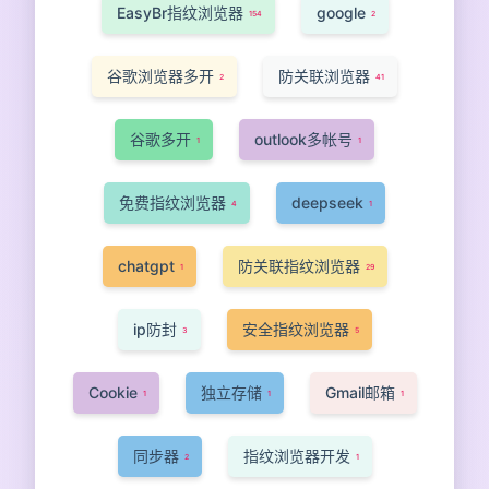
EasyBr指纹浏览器
google
154
2
谷歌浏览器多开
防关联浏览器
2
41
谷歌多开
outlook多帐号
1
1
免费指纹浏览器
deepseek
4
1
chatgpt
防关联指纹浏览器
1
29
ip防封
安全指纹浏览器
3
5
Cookie
独立存储
Gmail邮箱
1
1
1
同步器
指纹浏览器开发
2
1