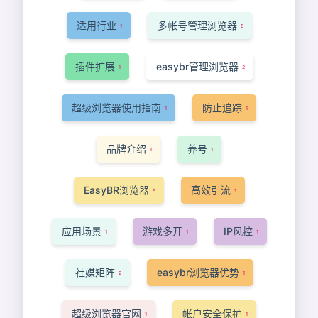
适用行业
多帐号管理浏览器
1
6
插件扩展
easybr管理浏览器
1
2
超级浏览器使用指南
防止追踪
1
1
品牌介绍
养号
1
1
EasyBR浏览器
高效引流
5
1
应用场景
游戏多开
IP风控
1
1
1
社媒矩阵
easybr浏览器优势
2
1
超级浏览器官网
帐户安全保护
1
1