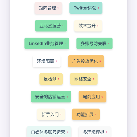
矩阵管理
Twitter运营
1
1
亚马逊运营
效率提升
1
1
LinkedIn业务管理
多账号防关联
1
1
环境隔离
广告投放优化
2
5
反检测
网络安全
1
1
安全的店铺运营
电商应用
1
6
新手入门
功能扩展
1
1
自媒体多账号运营
多环境模拟
1
2