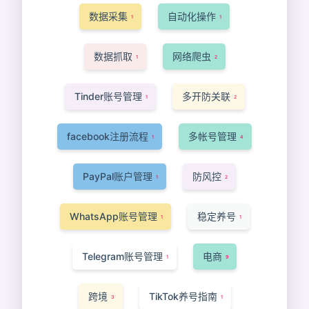
数据采集
自动化操作
1
1
数据抓取
网络爬虫
1
2
Tinder账号管理
多开防关联
1
2
facebook注册流程
多帐号管理
1
4
PayPal账户管理
防风控
1
2
WhatsApp账号管理
稳定养号
1
1
Telegram账号管理
电商
1
9
跨境
TikTok养号指南
3
1