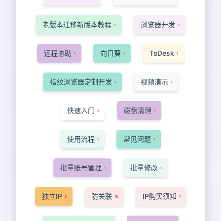
老版本迁移新版本教程
浏览器开发
2
2
远程协助
向日葵
ToDesk
1
1
1
指纹浏览器定制开发
视频演示
1
1
快速入门
磁盘清理
2
1
使用流程
常见问题
1
1
批量账号管理
批量修改
1
1
独立IP
防关联
IP购买须知
2
16
1