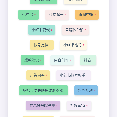
小红书
快速起号
直播带货
19
1
1
小红书变现
自媒体营销
2
7
帐号定位
小红书笔记
1
1
爆款笔记
内容创作
抖音
1
1
1
广告问卷
小红书帐号权重
1
1
多帐号防关联指纹浏览器
粉丝互动
1
1
提高帐号曝光量
社媒营销
1
13