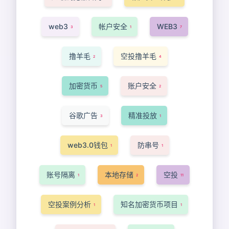
web3
帐户安全
WEB3
3
1
7
撸羊毛
空投撸羊毛
2
4
加密货币
账户安全
5
2
谷歌广告
精准投放
3
1
web3.0钱包
防串号
1
1
账号隔离
本地存储
空投
1
2
11
空投案例分析
知名加密货币项目
1
1