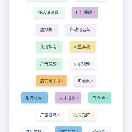
多店铺运营
广告策略
1
1
虚拟机
自动化运营
1
1
使用指南
流量套利
1
1
广告投放
买家须知
1
1
店铺防关联
IP隔离
1
2
矩阵账号
人才招聘
TIKtok
1
1
1
广告投流
账号矩阵
1
1
投放策略
矩阵养号
公众号