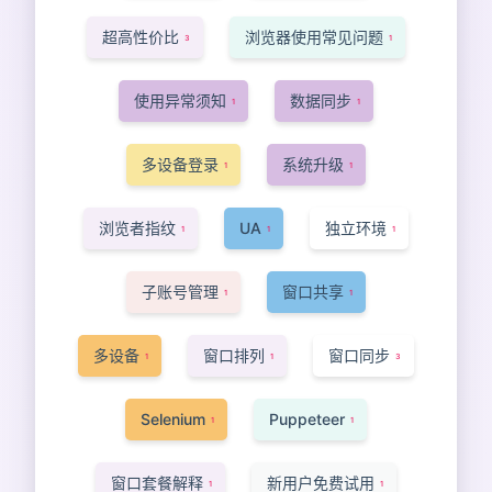
超高性价比
浏览器使用常见问题
3
1
使用异常须知
数据同步
1
1
多设备登录
系统升级
1
1
浏览者指纹
UA
独立环境
1
1
1
子账号管理
窗口共享
1
1
多设备
窗口排列
窗口同步
1
1
3
Selenium
Puppeteer
1
1
窗口套餐解释
新用户免费试用
1
1