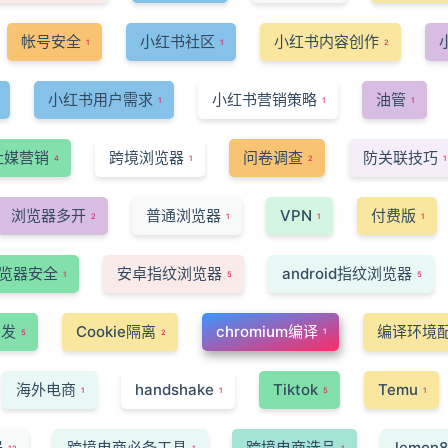
帐号安全
小红书社区
小红书内容创作
1
1
2
小红书用户需求
小红书营销策略
油管
1
1
1
社媒营销
跨境浏览器
问卷调查
防关联技巧
4
1
2
1
浏览器多开
普通浏览器
VPN
付费版
2
1
1
1
览器安全
安卓指纹浏览器
android指纹浏览器
1
5
5
开发
Cookie隔离
chromium编译
编译环境
1
5
2
海外电商
handshake
Tiktok
Temu
1
1
5
1
器
跨境电商必备工具
跨境电商选品
lemon8