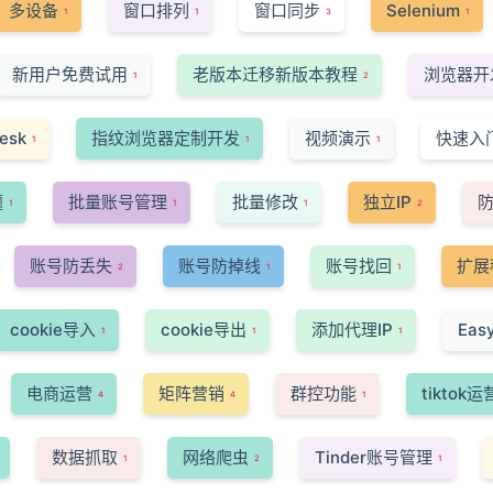
多设备
窗口排列
窗口同步
Selenium
1
1
3
1
新用户免费试用
老版本迁移新版本教程
浏览器开
1
2
esk
指纹浏览器定制开发
视频演示
快速入
1
1
1
题
批量账号管理
批量修改
独立IP
1
1
1
2
账号防丢失
账号防掉线
账号找回
扩展
2
1
1
cookie导入
cookie导出
添加代理IP
Ea
1
1
1
电商运营
矩阵营销
群控功能
tiktok运
4
4
1
数据抓取
网络爬虫
Tinder账号管理
1
2
1