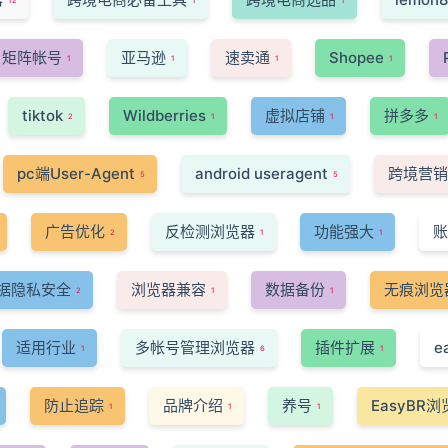
12
1
1
矩阵帐号
亚马逊
速卖通
Shopee
1
1
1
1
tiktok
Wildberries
虚拟店铺
拼多多
2
1
1
1
pc端User-Agent
android useragent
跨境营销
5
5
广告优化
反检测浏览器
功能强大
账
2
1
1
据隐私安全
浏览器兼容
数据备份
无痕浏览
2
1
1
适用行业
多帐号管理浏览器
插件扩展
e
1
6
1
防止追踪
品牌介绍
养号
EasyBR
1
1
1