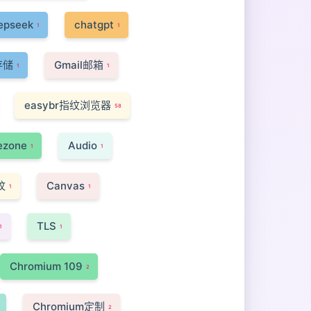
epseek
chatgpt
1
1
存储
Gmail邮箱
1
1
easybr指纹浏览器
58
ezone
Audio
1
1
纹
Canvas
1
1
TLS
1
1
Chromium 109
2
Chromium定制
2