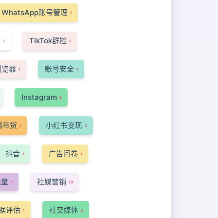
WhatsApp账号管理
1
南
TikTok群控
1
1
浏览器
账号安全
1
1
Instagram
6
播带货
小红书变现
1
2
抖音
广告问卷
1
1
光量
社媒营销
1
13
据评估
社交媒体
1
2