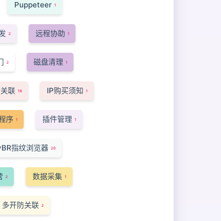
Puppeteer
1
发
远程协助
2
1
门
磁盘清理
2
1
防关联
IP购买须知
16
1
程序
插件管理
1
1
syBR指纹浏览器
20
营
数据采集
2
1
多开防关联
2