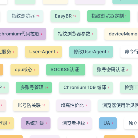
指纹浏览器
EasyBR
指纹浏览器定制
20
15
1
chromium代码拉取
指纹浏览器参数
deviceMemo
2
4
业服务
User-Agent
修改UserAgent
命令
1
7
1
cpu核心
SOCKS5认证
账号密码认证
1
1
2
P
多账号管理
Chromium 109 编译
检测
5
39
1
账号防关联
超高性价比
浏览器使用常见
2
25
3
登录
系统升级
浏览者指纹
UA
独立
1
1
1
1