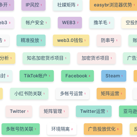
多开
IP风控
社媒矩阵
easybr浏览器优势
1
1
2
1
eb3
帐户安全
WEB3
撸羊毛
空投
3
1
7
2
告
精准投放
web3.0钱包
防串号
3
1
1
1
分析
知名加密货币项目
加密货币项目
广告
1
1
1
防封
TikTok帐户
Facebook
Steam
3
1
4
1
小红书防关联
多帐号运营
矩阵运营
1
1
1
Twitter
矩阵管理
Twitter运营
亚马逊
1
1
1
多账号防关联
环境隔离
广告投放优化
1
2
5