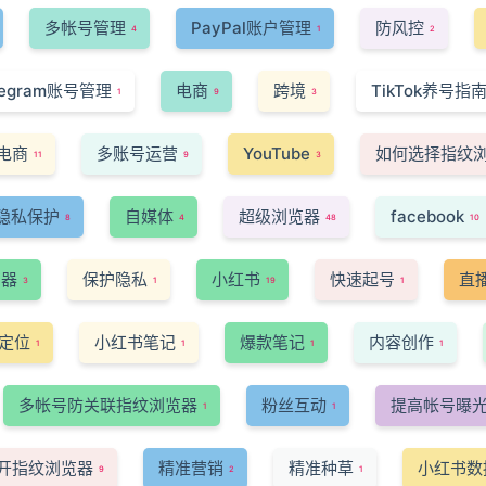
多帐号管理
PayPal账户管理
防风控
4
1
2
legram账号管理
电商
跨境
TikTok养号指
1
9
3
电商
多账号运营
YouTube
如何选择指纹
11
9
3
隐私保护
自媒体
超级浏览器
facebook
8
4
48
10
览器
保护隐私
小红书
快速起号
直
3
1
19
1
定位
小红书笔记
爆款笔记
内容创作
1
1
1
1
多帐号防关联指纹浏览器
粉丝互动
提高帐号曝
1
1
开指纹浏览器
精准营销
精准种草
小红书数
9
2
1