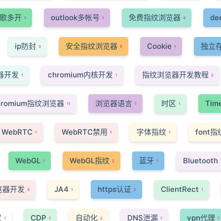
歌多开
outlook多帐号
免费指纹浏览器
de
1
1
4
ip防封
安全指纹浏览器
Cookie
独立
3
5
1
器开发
chromium内核开发
指纹浏览器开发教程
1
1
2
hromium指纹浏览器
浏览器语言
时区
Tim
11
1
1
WebRTC
WebRTC禁用
字体指纹
font指
1
1
1
WebGL
WebGL指纹
蓝牙
Bluetooth
1
2
1
浏览器开发
JA4
https认证
ClientRect
3
1
2
1
置
CDP
自动化
DNS泄漏
vpn代理
1
1
2
1
1