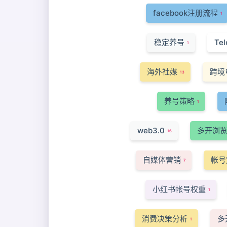
facebook注册流程
1
稳定养号
Te
1
海外社媒
跨境
13
养号策略
1
web3.0
多开浏
16
自媒体营销
帐号
7
小红书帐号权重
1
消费决策分析
多
1