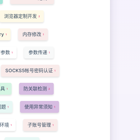
浏览器定制开发
2
ry
内存修改
1
1
行参数
参数传递
1
1
SOCKS5帐号密码认证
1
工具
防关联检测
1
2
问题
使用异常须知
1
1
环境
子账号管理
1
1