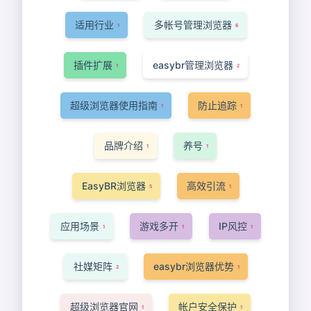
适用行业
多帐号管理浏览器
1
6
插件扩展
easybr管理浏览器
1
2
超级浏览器使用指南
防止追踪
1
1
品牌介绍
养号
1
1
EasyBR浏览器
高效引流
5
1
应用场景
游戏多开
IP风控
1
1
1
社媒矩阵
easybr浏览器优势
2
1
超级浏览器官网
帐户安全保护
1
1