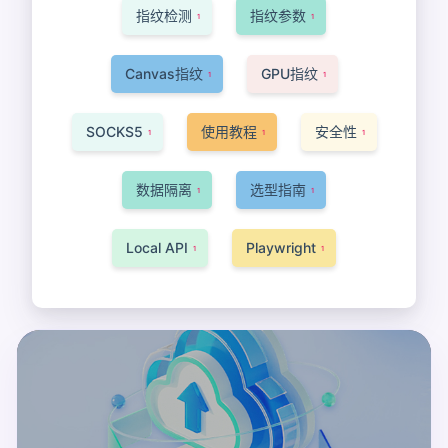
指纹检测
指纹参数
1
1
Canvas指纹
GPU指纹
1
1
SOCKS5
使用教程
安全性
1
1
1
数据隔离
选型指南
1
1
Local API
Playwright
1
1