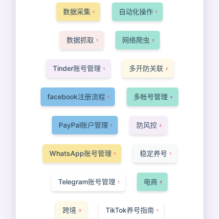
数据采集
自动化操作
1
1
数据抓取
网络爬虫
1
2
Tinder账号管理
多开防关联
1
2
facebook注册流程
多帐号管理
1
4
PayPal账户管理
防风控
1
2
WhatsApp账号管理
稳定养号
1
1
Telegram账号管理
电商
1
9
跨境
TikTok养号指南
3
1