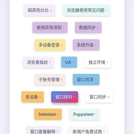
超高性价比
浏览器使用常见问题
3
1
使用异常须知
数据同步
1
1
多设备登录
系统升级
1
1
浏览者指纹
UA
独立环境
1
1
1
子账号管理
窗口共享
1
1
多设备
窗口排列
窗口同步
1
1
3
Selenium
Puppeteer
1
1
窗口套餐解释
新用户免费试用
1
1