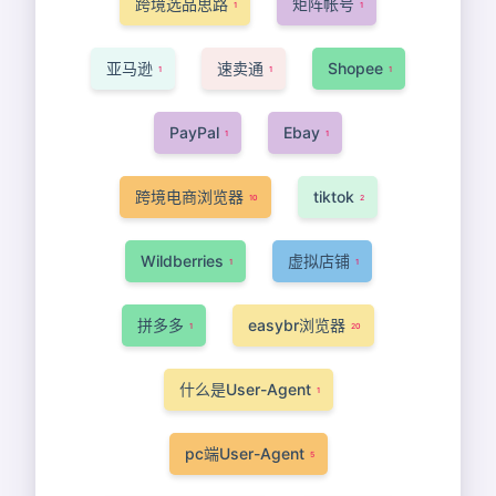
跨境选品思路
矩阵帐号
1
1
亚马逊
速卖通
Shopee
1
1
1
PayPal
Ebay
1
1
跨境电商浏览器
tiktok
10
2
Wildberries
虚拟店铺
1
1
拼多多
easybr浏览器
1
20
什么是User-Agent
1
pc端User-Agent
5