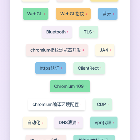
WebGL
WebGL指纹
蓝牙
1
2
1
Bluetooth
TLS
1
1
chromium指纹浏览器开发
JA4
3
1
https认证
ClientRect
2
1
Chromium 109
2
chromium编译环境配置
CDP
1
1
自动化
DNS泄漏
vpn代理
2
1
1