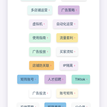
多店铺运营
广告策略
1
1
虚拟机
自动化运营
1
1
使用指南
流量套利
1
1
广告投放
买家须知
1
1
店铺防关联
IP隔离
1
2
矩阵账号
人才招聘
TIKtok
1
1
1
广告投流
账号矩阵
1
1
投放策略
矩阵养号
公众号