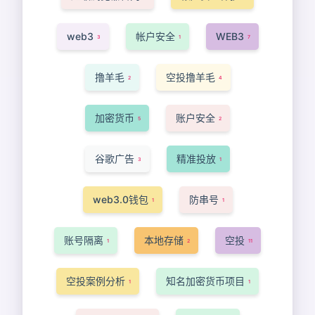
web3
帐户安全
WEB3
3
1
7
撸羊毛
空投撸羊毛
2
4
加密货币
账户安全
5
2
谷歌广告
精准投放
3
1
web3.0钱包
防串号
1
1
账号隔离
本地存储
空投
1
2
11
空投案例分析
知名加密货币项目
1
1