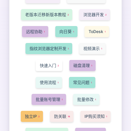
老版本迁移新版本教程
浏览器开发
2
2
远程协助
向日葵
ToDesk
1
1
1
指纹浏览器定制开发
视频演示
1
1
快速入门
磁盘清理
2
1
使用流程
常见问题
1
1
批量账号管理
批量修改
1
1
独立IP
防关联
IP购买须知
2
16
1