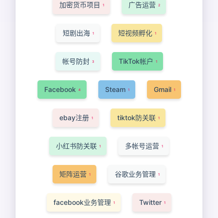
加密货币项目
广告运营
1
2
短剧出海
短视频孵化
1
1
帐号防封
TikTok帐户
3
1
Facebook
Steam
Gmail
4
1
1
ebay注册
tiktok防关联
1
1
小红书防关联
多帐号运营
1
1
矩阵运营
谷歌业务管理
1
1
facebook业务管理
Twitter
1
1