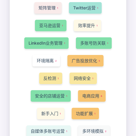
矩阵管理
Twitter运营
1
1
亚马逊运营
效率提升
1
1
LinkedIn业务管理
多账号防关联
1
1
环境隔离
广告投放优化
2
5
反检测
网络安全
1
1
安全的店铺运营
电商应用
1
6
新手入门
功能扩展
1
1
自媒体多账号运营
多环境模拟
1
2