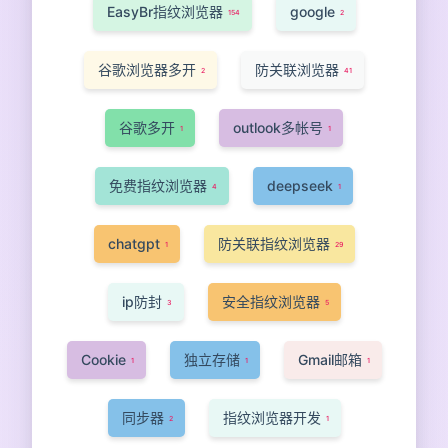
EasyBr指纹浏览器
google
154
2
谷歌浏览器多开
防关联浏览器
2
41
谷歌多开
outlook多帐号
1
1
免费指纹浏览器
deepseek
4
1
chatgpt
防关联指纹浏览器
1
29
ip防封
安全指纹浏览器
3
5
Cookie
独立存储
Gmail邮箱
1
1
1
同步器
指纹浏览器开发
2
1