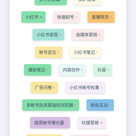
小红书
快速起号
直播带货
19
1
1
小红书变现
自媒体营销
2
7
帐号定位
小红书笔记
1
1
爆款笔记
内容创作
抖音
1
1
1
广告问卷
小红书帐号权重
1
1
多帐号防关联指纹浏览器
粉丝互动
1
1
提高帐号曝光量
社媒营销
1
13