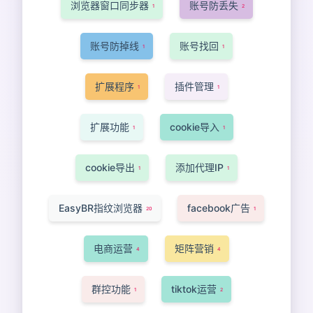
浏览器窗口同步器
账号防丢失
1
2
账号防掉线
账号找回
1
1
扩展程序
插件管理
1
1
扩展功能
cookie导入
1
1
cookie导出
添加代理IP
1
1
EasyBR指纹浏览器
facebook广告
20
1
电商运营
矩阵营销
4
4
群控功能
tiktok运营
1
2