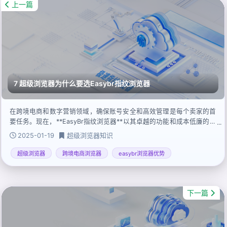
上一篇
7 超级浏览器为什么要选Easybr指纹浏览器
在跨境电商和数字营销领域，确保账号安全和高效管理是每个卖家的首
要任务。现在，**EasyBr指纹浏览器**以其卓越的功能和成本低廉的优
势，成为众多跨境卖家的新宠。基于谷歌内核改进研发，EasyBr不仅实
2025-01-19
超级浏览器知识
现了物理层面深度模拟不同真机的效果，还提供了代理IP深度匿名化、
百分之百无关联性的多窗口操作等功能，帮助您有效防范账号关联风
超级浏览器
跨境电商浏览器
easybr浏览器优势
险。
下一篇