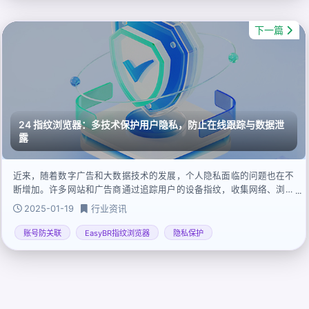
下一篇
24 指纹浏览器：多技术保护用户隐私，防止在线跟踪与数据泄
露
近来，随着数字广告和大数据技术的发展，个人隐私面临的问题也在不
断增加。许多网站和广告商通过追踪用户的设备指纹，收集网络、浏览
器类型、屏幕解析等信息来追踪用户的活动。这种方式被称为“设备指纹
2025-01-19
行业资讯
识别”，它能够精准识别并持续跟踪用户，无论是跨站点浏览还是不同设
备间切换，都可以在没有用户同意的情况下采集隐私数据。在此背景
账号防关联
EasyBR指纹浏览器
隐私保护
下，指纹浏览器应运而生，成为网络隐私保护的弱势工具。通过伪装设
备指纹、隐藏IP地址、加密数据传输等手段，指纹浏览器有效避免了用
户身份浏览和数据泄露的问题，为现代互联网用户提供了更加安全的浏
览体验。