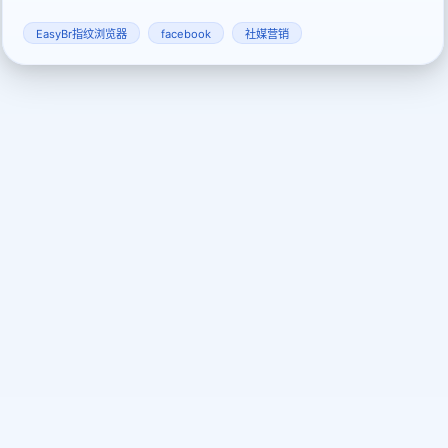
了多个创收路径。本文详细介绍了如何在Facebook上赚钱，并
探索信任的盈利策略，帮助抓住用户这个巨大的平台机会，提升
EasyBr指纹浏览器
facebook
社媒营销
收入来源。