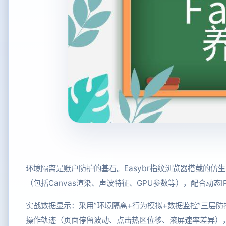
环境隔离是账户防护的基石。Easybr指纹浏览器搭载的仿
（包括Canvas渲染、声波特征、GPU参数等），配合动
实战数据显示：采用”环境隔离+行为模拟+数据监控”三层
操作轨迹（页面停留波动、点击热区位移、滚屏速率差异），