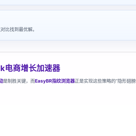
境对比找到最优解。
Tok电商增长加速器
动
是制胜关键，而
EasyBR指纹浏览器
正是实现这些策略的“隐形翅膀
：