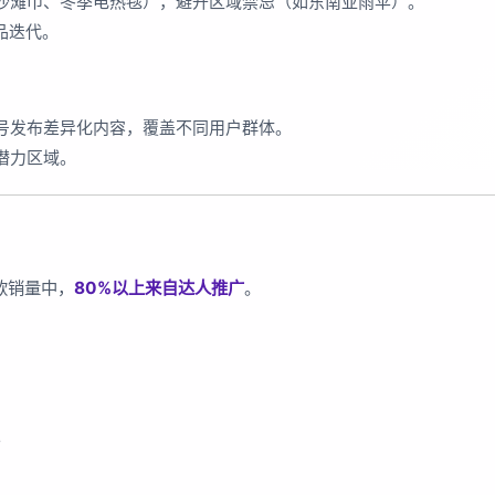
沙滩巾、冬季电热毯），避开区域禁忌（如东南亚雨伞）。
品迭代。
号发布差异化内容，覆盖不同用户群体。
潜力区域。
爆款销量中，
80%以上来自达人推广
。
。