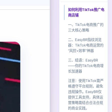
如何利用TikTok推广电
商店铺
一、TikTok电商推广的
三大核心策略
1. 内容驱动：创意+趋
二、EasyBR指纹浏览
势+本土化选品
器：TikTok电商运营的
“风控+效率”神器
2. 达人合作：佣金+流
量双驱动
核心功能与优势
三、结语：EasyBR
——你的TikTok电商增
3. 数据驱动优化：精准
长加速器
投放与算法博弈
注意：使用TikTok需严
格遵守平台规则，避免
违规操作。EasyBR仅
提供工具支持，具体运
营策略需结合合法合规
的商业实践。