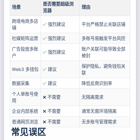
是否需要超级浏
场景
理由
览器
跨境电商多店
✅ 强烈建议
平台严格禁止关联店铺
铺
社媒矩阵运营
✅ 强烈建议
多账号易触发平台风控
广告投放多账
账户关联可能导致全部
✅ 强烈建议
户
被封
保护隐私，避免钱包关
Web3 多钱包
✅ 建议
联
数据采集
✅ 建议
降低反爬识别率
个人单账号使
❌ 不需要
无隔离需求
用
企业内部系统
❌ 不需要
通常无需环境隔离
普通网页浏览
❌ 不需要
无多账号管理需求
常见误区