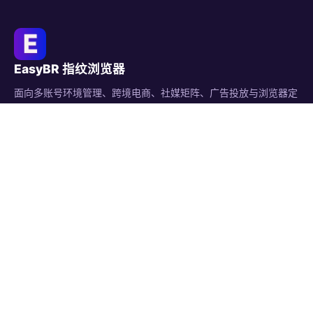
EasyBR 指纹浏览器
面向多账号环境管理、跨境电商、社媒矩阵、广告投放与浏览器定
制开发的产品与服务平台。
备案与地址
沪ICP备17027490号-4
粤公网安备44030002004283号
广东省深圳市西乡街道331创意园-i栋606
联系方式
微信：haohaoxuexibbb